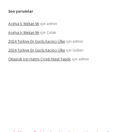
Son yorumlar
Açelya Iç Mekan Mı
için
admin
Açelya Iç Mekan Mı
için
Çolak
2024 Türkiye En Güçlü Kaçıncı Ülke
için
admin
2024 Türkiye En Güçlü Kaçıncı Ülke
için
Gülten
Öksürük Için Hatmi Çiçeği Nasıl Yapılır
için
admin
opera bahis