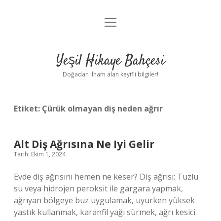
menüyü
Anasayfa
aç
Gizlilik Politikası
Yeşil Hikaye Bahçesi
Yasal Uyarı
Doğadan ilham alan keyifli bilgiler!
Hakkımızda
Etiket:
Çürük olmayan diş neden ağrır
Alt Diş Ağrısına Ne Iyi Gelir
Tarih: Ekim 1, 2024
Evde diş ağrısını hemen ne keser? Diş ağrısı; Tuzlu
su veya hidrojen peroksit ile gargara yapmak,
ağrıyan bölgeye buz uygulamak, uyurken yüksek
yastık kullanmak, karanfil yağı sürmek, ağrı kesici