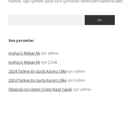
halinde, ilgili içerikler yasal süre içerisinde sitemizden kaldırılacaktır.
Arama
Son yorumlar
Açelya Iç Mekan Mı
için
admin
Açelya Iç Mekan Mı
için
Çolak
2024 Türkiye En Güçlü Kaçıncı Ülke
için
admin
2024 Türkiye En Güçlü Kaçıncı Ülke
için
Gülten
Öksürük Için Hatmi Çiçeği Nasıl Yapılır
için
admin