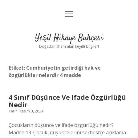
menüyü
Anasayfa
aç
Gizlilik Politikası
Yeşil Hikaye Bahçesi
Yasal Uyarı
Doğadan ilham alan keyifli bilgiler!
Hakkımızda
Etiket:
Cumhuriyetin getirdiği hak ve
özgürlükler nelerdir 4 madde
4 Sınıf Düşünce Ve Ifade Özgürlüğü
Nedir
Tarih: Kasım 3, 2024
Çocukların düşünce ve ifade özgürlüğü nedir?
Madde 13. Çocuk, düşüncelerini serbestçe açıklama