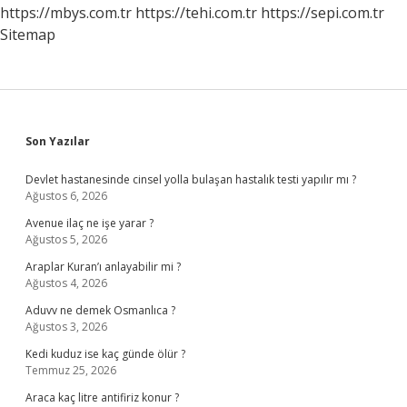
Özgürlüğü
https://mbys.com.tr
https://tehi.com.tr
https://sepi.com.tr
Nedir
Sitemap
Sidebar
Son Yazılar
Devlet hastanesinde cinsel yolla bulaşan hastalık testi yapılır mı ?
Ağustos 6, 2026
Avenue ilaç ne işe yarar ?
Ağustos 5, 2026
Araplar Kuran’ı anlayabilir mi ?
Ağustos 4, 2026
Aduvv ne demek Osmanlıca ?
Ağustos 3, 2026
Kedi kuduz ise kaç günde ölür ?
Temmuz 25, 2026
Araca kaç litre antifiriz konur ?