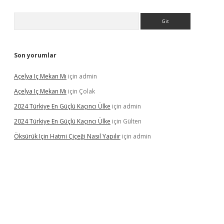
Arama
Son yorumlar
Açelya Iç Mekan Mı
için
admin
Açelya Iç Mekan Mı
için
Çolak
2024 Türkiye En Güçlü Kaçıncı Ülke
için
admin
2024 Türkiye En Güçlü Kaçıncı Ülke
için
Gülten
Öksürük Için Hatmi Çiçeği Nasıl Yapılır
için
admin
bahis