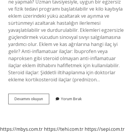
ne yapmalı? Uzman tavsiyesiyle, uygun bir egzersiz
ve fizik tedavi programı başlatılabilir ve kilo kaybıyla
eklem üzerindeki yükü azaltarak ve aşınma ve
sürtünmeyi azaltarak hastalığın ilerlemesi
yavaşlatılabilir ve durdurulabilir. Eklemleri egzersizle
güçlendirmek vücudun sinovyal sıvıyı salgılamasına
yardımcı olur. Eklem ve kas ağrılarına hangi ilaç iyi
gelir? Anti-inflamatuar ilaçlar: İbuprofen veya
naproksen gibi steroid olmayan anti-inflamatuar
ilaçlar eklem iltihabını hafifletmek için kullanılabilir.
Steroid ilaçlar: Şiddetli iltihaplanma için doktorlar
ekleme kortikosteroid ilaçlar (prednizon…
Diz
Devamını okuyun
Yorum Bırak
Ve
Eklem
Ağrısına
Ne
Iyi
https://mbys.com.tr
https://tehi.com.tr
https://sepi.com.tr
Gelir