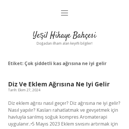
menüyü
Anasayfa
aç
Gizlilik Politikası
Yeşil Hikaye Bahçesi
Yasal Uyarı
Doğadan ilham alan keyifli bilgiler!
Hakkımızda
Etiket:
Çok şiddetli kas ağrısına ne iyi gelir
Diz Ve Eklem Ağrısına Ne Iyi Gelir
Tarih: Ekim 27, 2024
Diz eklem ağrısı nasıl geçer? Diz ağrısına ne iyi gelir?
Nasıl yapılır? Kasları rahatlatmak ve gevşetmek için
havluyla sarılmış soğuk kompres Aromaterapi
uygulanır..•5 Mayıs 2023 Eklem sıvısını artırmak için