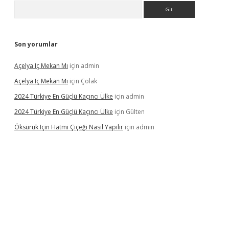
Arama
Son yorumlar
Açelya Iç Mekan Mı
için
admin
Açelya Iç Mekan Mı
için
Çolak
2024 Türkiye En Güçlü Kaçıncı Ülke
için
admin
2024 Türkiye En Güçlü Kaçıncı Ülke
için
Gülten
Öksürük Için Hatmi Çiçeği Nasıl Yapılır
için
admin
pera bahis