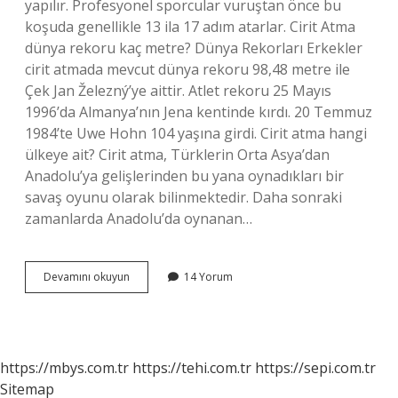
yapılır. Profesyonel sporcular vuruştan önce bu
koşuda genellikle 13 ila 17 adım atarlar. Cirit Atma
dünya rekoru kaç metre? Dünya Rekorları Erkekler
cirit atmada mevcut dünya rekoru 98,48 metre ile
Çek Jan Železný’ye aittir. Atlet rekoru 25 Mayıs
1996’da Almanya’nın Jena kentinde kırdı. 20 Temmuz
1984’te Uwe Hohn 104 yaşına girdi. Cirit atma hangi
ülkeye ait? Cirit atma, Türklerin Orta Asya’dan
Anadolu’ya gelişlerinden bu yana oynadıkları bir
savaş oyunu olarak bilinmektedir. Daha sonraki
zamanlarda Anadolu’da oynanan…
Cirit
Devamını okuyun
14 Yorum
Atma
Pisti
Uzunluğu
Ne
Kadardır
https://mbys.com.tr
https://tehi.com.tr
https://sepi.com.tr
Sitemap