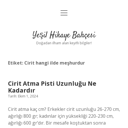
menüyü
Anasayfa
aç
Gizlilik Politikası
Yeşil Hikaye Bahçesi
Yasal Uyarı
Doğadan ilham alan keyifli bilgiler!
Hakkımızda
Etiket:
Cirit hangi ilde meşhurdur
Cirit Atma Pisti Uzunluğu Ne
Kadardır
Tarih: Ekim 1, 2024
Cirit atma kaç cm? Erkekler cirit uzunluğu 26-270 cm,
ağırlığı 800 gr; kadınlar için yüksekliği 220-230 cm,
ağırlığı 600 gr’dır. Bir mesafe koştuktan sonra