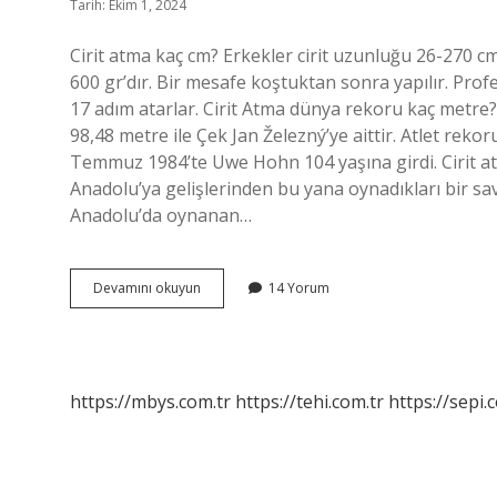
Tarih: Ekim 1, 2024
Cirit atma kaç cm? Erkekler cirit uzunluğu 26-270 cm, 
600 gr’dır. Bir mesafe koştuktan sonra yapılır. Pro
17 adım atarlar. Cirit Atma dünya rekoru kaç metre
98,48 metre ile Çek Jan Železný’ye aittir. Atlet reko
Temmuz 1984’te Uwe Hohn 104 yaşına girdi. Cirit at
Anadolu’ya gelişlerinden bu yana oynadıkları bir s
Anadolu’da oynanan…
Cirit
Devamını okuyun
14 Yorum
Atma
Pisti
Uzunluğu
Ne
Kadardır
https://mbys.com.tr
https://tehi.com.tr
https://sepi.