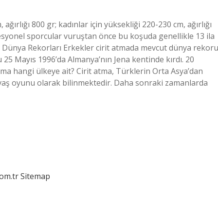
ağırlığı 800 gr; kadınlar için yüksekliği 220-230 cm, ağırlığı
fesyonel sporcular vuruştan önce bu koşuda genellikle 13 ila
? Dünya Rekorları Erkekler cirit atmada mevcut dünya rekor
ru 25 Mayıs 1996’da Almanya’nın Jena kentinde kırdı. 20
ma hangi ülkeye ait? Cirit atma, Türklerin Orta Asya’dan
avaş oyunu olarak bilinmektedir. Daha sonraki zamanlarda
com.tr
Sitemap