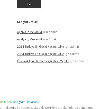
Son yorumlar
Açelya Iç Mekan Mı
için
admin
Açelya Iç Mekan Mı
için
Çolak
2024 Türkiye En Güçlü Kaçıncı Ülke
için
admin
2024 Türkiye En Güçlü Kaçıncı Ülke
için
Gülten
Öksürük Için Hatmi Çiçeği Nasıl Yapılır
için
admin
06 0 726
Telegram: @karabul
vermektedir. Bu nedenle, sitedeki içerikleri proaktif olarak denetleme