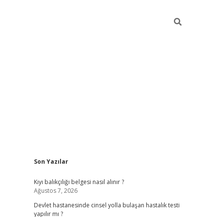
Sidebar
Son Yazılar
grand opera bahi
Kıyı balıkçılığı belgesi nasıl alınır ?
Ağustos 7, 2026
Devlet hastanesinde cinsel yolla bulaşan hastalık testi
yapılır mı ?