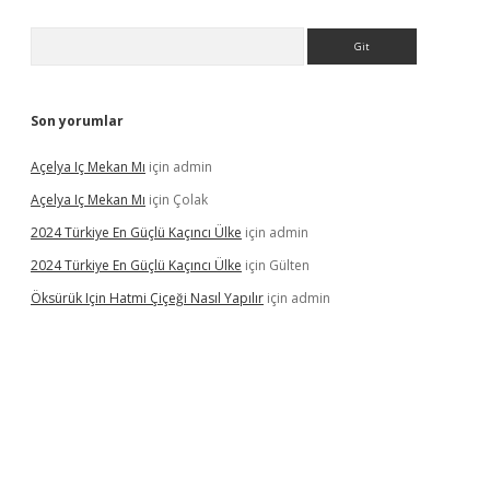
Arama
Son yorumlar
Açelya Iç Mekan Mı
için
admin
Açelya Iç Mekan Mı
için
Çolak
2024 Türkiye En Güçlü Kaçıncı Ülke
için
admin
2024 Türkiye En Güçlü Kaçıncı Ülke
için
Gülten
Öksürük Için Hatmi Çiçeği Nasıl Yapılır
için
admin
pera bahis