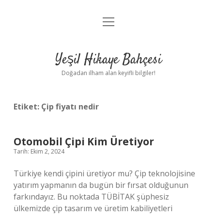
menüyü
Anasayfa
aç
Gizlilik Politikası
Yeşil Hikaye Bahçesi
Yasal Uyarı
Doğadan ilham alan keyifli bilgiler!
Hakkımızda
Etiket:
Çip fiyatı nedir
Otomobil Çipi Kim Üretiyor
Tarih: Ekim 2, 2024
Türkiye kendi çipini üretiyor mu? Çip teknolojisine
yatırım yapmanın da bugün bir fırsat olduğunun
farkındayız. Bu noktada TÜBİTAK şüphesiz
ülkemizde çip tasarım ve üretim kabiliyetleri