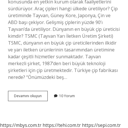
konusunda en yetkin kurum olarak faaliyetlerini
sürdürüyor. Araç çipleri hangi ülkede üretiliyor? Çip
üretiminde Tayvan, Güney Kore, Japonya, Çin ve
ABD başı çekiyor. Gelişmiş çiplerin yüzde 90’ı
Tayvan’da üretiliyor. Dünyanın en büyük çip üreticisi
kimdir? TSMC (Tayvan Yarı İletken Üretim Şirketi)
TSMC, dünyanın en büyük çip üreticilerinden ilkidir
ve yarı iletken ürünlerinin tasarımından üretimine
kadar çeşitli hizmetler sunmaktadır. Tayvan
merkezli şirket, 1987’den beri büyük teknoloji
şirketleri için çip üretmektedir. Türkiye çip fabrikası
nerede? “Önümüzdeki beş…
Otomobil
Devamını okuyun
10 Yorum
Çipi
Kim
Üretiyor
https://mbys.com.tr
https://tehi.com.tr
https://sepi.com.tr