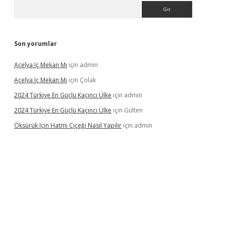
Arama
Son yorumlar
Açelya Iç Mekan Mı
için
admin
Açelya Iç Mekan Mı
için
Çolak
2024 Türkiye En Güçlü Kaçıncı Ülke
için
admin
2024 Türkiye En Güçlü Kaçıncı Ülke
için
Gülten
Öksürük Için Hatmi Çiçeği Nasıl Yapılır
için
admin
pera bahis