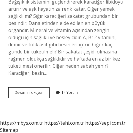
Bağışıklık sistemini güçlendirerek karaciğer libidoyu
artırır ve aşk hayatınıza renk katar. Ciğer yemek
sağlıklı mı? Sığır karaciğeri sakatat grubundan bir
besindir. Dana etinden elde edilen en büyük
organdır. Mineral ve vitamin açısından zengin
olduğu için sağlıklı ve besleyicidir. A, B12 vitamini,
demir ve folik asit gibi besinleri içerir. Ciğer kaç
günde bir tüketilmeli? Bir sakatat çeşidi olmasına
rağmen oldukça sağlıklıdır ve haftada en az bir kez
tüketilmesi önerilir. Ciğer neden sabah yenir?
Karaciğer, besin…
Ciğer
Devamını okuyun
14 Yorum
Yemek
Neye
Iyi
Gelir
https://mbys.com.tr
https://tehi.com.tr
https://sepi.com.tr
Sitemap