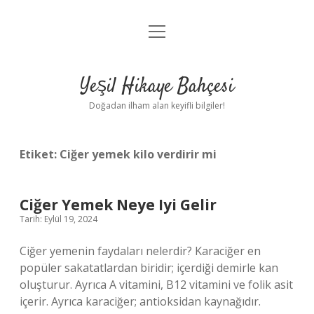
menüyü
Anasayfa
aç
Gizlilik Politikası
Yeşil Hikaye Bahçesi
Yasal Uyarı
Doğadan ilham alan keyifli bilgiler!
Hakkımızda
Etiket:
Ciğer yemek kilo verdirir mi
Ciğer Yemek Neye Iyi Gelir
Tarih: Eylül 19, 2024
Ciğer yemenin faydaları nelerdir? Karaciğer en
popüler sakatatlardan biridir; içerdiği demirle kan
oluşturur. Ayrıca A vitamini, B12 vitamini ve folik asit
içerir. Ayrıca karaciğer; antioksidan kaynağıdır.