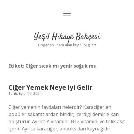
menüyü
Anasayfa
aç
Gizlilik Politikası
Yeşil Hikaye Bahçesi
Yasal Uyarı
Doğadan ilham alan keyifli bilgiler!
Hakkımızda
Etiket:
Ciğer sıcak mı yenir soğuk mu
Ciğer Yemek Neye Iyi Gelir
Tarih: Eylül 19, 2024
Ciğer yemenin faydaları nelerdir? Karaciğer en
popüler sakatatlardan biridir; içerdiği demirle kan
oluşturur. Ayrıca A vitamini, B12 vitamini ve folik asit
içerir. Ayrıca karaciğer; antioksidan kaynağıdır.