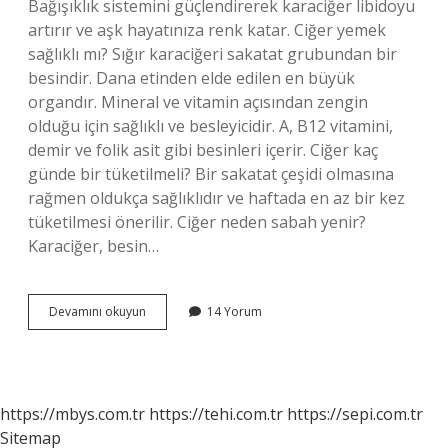
Bağışıklık sistemini güçlendirerek karaciğer libidoyu
artırır ve aşk hayatınıza renk katar. Ciğer yemek
sağlıklı mı? Sığır karaciğeri sakatat grubundan bir
besindir. Dana etinden elde edilen en büyük
organdır. Mineral ve vitamin açısından zengin
olduğu için sağlıklı ve besleyicidir. A, B12 vitamini,
demir ve folik asit gibi besinleri içerir. Ciğer kaç
günde bir tüketilmeli? Bir sakatat çeşidi olmasına
rağmen oldukça sağlıklıdır ve haftada en az bir kez
tüketilmesi önerilir. Ciğer neden sabah yenir?
Karaciğer, besin…
Ciğer
Devamını okuyun
14 Yorum
Yemek
Neye
Iyi
Gelir
https://mbys.com.tr
https://tehi.com.tr
https://sepi.com.tr
Sitemap