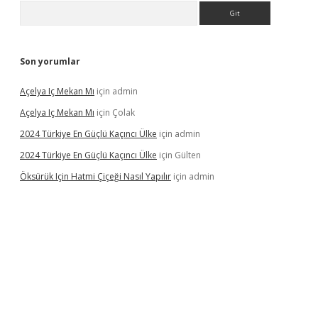
Arama
Son yorumlar
Açelya Iç Mekan Mı
için
admin
Açelya Iç Mekan Mı
için
Çolak
2024 Türkiye En Güçlü Kaçıncı Ülke
için
admin
2024 Türkiye En Güçlü Kaçıncı Ülke
için
Gülten
Öksürük Için Hatmi Çiçeği Nasıl Yapılır
için
admin
pera bahis