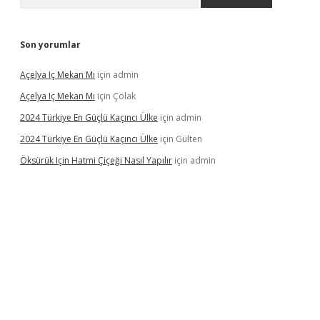
Son yorumlar
Açelya Iç Mekan Mı
için
admin
Açelya Iç Mekan Mı
için
Çolak
2024 Türkiye En Güçlü Kaçıncı Ülke
için
admin
2024 Türkiye En Güçlü Kaçıncı Ülke
için
Gülten
Öksürük Için Hatmi Çiçeği Nasıl Yapılır
için
admin
pera bahis