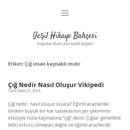
menüyü
Anasayfa
aç
Gizlilik Politikası
Yeşil Hikaye Bahçesi
Yasal Uyarı
Doğadan ilham alan keyifli bilgiler!
Hakkımızda
Etiket:
Çığ insan kaynaklı mıdır
Çığ Nedir Nasıl Oluşur Vikipedi
Tarih: Eylül 21, 2024
Çığ nedir, nasıl oluşur kısaca? Eğimli arazilerde
biriken büyük bir kar tabakasının yer çekiminin
etkisiyle hızla kaymasına “çığ” denir. Çığlar genellikle
bitki örtüsü olmayan dağlık ve eğimli arazilerde