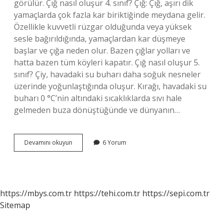
görülür. Çığ nasıl oluşur 4. sınıf? Çığ: Çığ, aşırı dik
yamaçlarda çok fazla kar biriktiğinde meydana gelir.
Özellikle kuvvetli rüzgar olduğunda veya yüksek
sesle bağırıldığında, yamaçlardan kar düşmeye
başlar ve çığa neden olur. Bazen çığlar yolları ve
hatta bazen tüm köyleri kapatır. Çığ nasıl oluşur 5.
sınıf? Çiy, havadaki su buharı daha soğuk nesneler
üzerinde yoğunlaştığında oluşur. Kırağı, havadaki su
buharı 0 °C’nin altındaki sıcaklıklarda sıvı hale
gelmeden buza dönüştüğünde ve dünyanın…
Çığ
Devamını okuyun
6 Yorum
Nedir
Nasıl
Oluşur
Vikipedi
https://mbys.com.tr
https://tehi.com.tr
https://sepi.com.tr
Sitemap