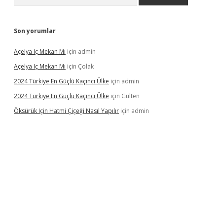
Son yorumlar
Açelya Iç Mekan Mı
için
admin
Açelya Iç Mekan Mı
için
Çolak
2024 Türkiye En Güçlü Kaçıncı Ülke
için
admin
2024 Türkiye En Güçlü Kaçıncı Ülke
için
Gülten
Öksürük Için Hatmi Çiçeği Nasıl Yapılır
için
admin
pera bahis