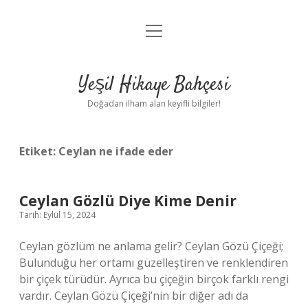
menüyü
Anasayfa
aç
Gizlilik Politikası
Yeşil Hikaye Bahçesi
Yasal Uyarı
Doğadan ilham alan keyifli bilgiler!
Hakkımızda
Etiket:
Ceylan ne ifade eder
Ceylan Gözlü Diye Kime Denir
Tarih: Eylül 15, 2024
Ceylan gözlüm ne anlama gelir? Ceylan Gözü Çiçeği;
Bulunduğu her ortamı güzelleştiren ve renklendiren
bir çiçek türüdür. Ayrıca bu çiçeğin birçok farklı rengi
vardır. Ceylan Gözü Çiçeği’nin bir diğer adı da