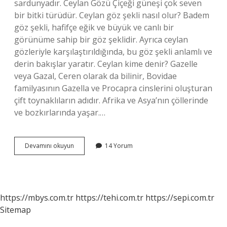
sardunyadır. Ceylan Gözü Çiçeği güneşi çok seven
bir bitki türüdür. Ceylan göz şekli nasıl olur? Badem
göz şekli, hafifçe eğik ve büyük ve canlı bir
görünüme sahip bir göz şeklidir. Ayrıca ceylan
gözleriyle karşılaştırıldığında, bu göz şekli anlamlı ve
derin bakışlar yaratır. Ceylan kime denir? Gazelle
veya Gazal, Ceren olarak da bilinir, Bovidae
familyasının Gazella ve Procapra cinslerini oluşturan
çift toynaklıların adıdır. Afrika ve Asya’nın çöllerinde
ve bozkırlarında yaşar.…
Ceylan
Devamını okuyun
14 Yorum
Gözlü
Diye
Kime
Denir
https://mbys.com.tr
https://tehi.com.tr
https://sepi.com.tr
Sitemap