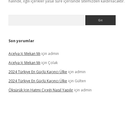
halinde, ilgili içerikler yasal süre içerisinde sitemizden kaldırılacaktır.
Arama
Son yorumlar
Açelya Iç Mekan Mı
için
admin
Açelya Iç Mekan Mı
için
Çolak
2024 Türkiye En Güçlü Kaçıncı Ülke
için
admin
2024 Türkiye En Güçlü Kaçıncı Ülke
için
Gülten
Öksürük Için Hatmi Çiçeği Nasıl Yapılır
için
admin