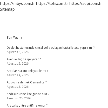
https://mbys.com.tr
https://tehi.com.tr
https://sepi.com.tr
Sitemap
Sidebar
Son Yazılar
Devlet hastanesinde cinsel yolla bulaşan hastalık testi yapılır mı ?
Ağustos 6, 2026
Avenue ilaç ne işe yarar ?
Ağustos 5, 2026
Araplar Kuran’ı anlayabilir mi ?
Ağustos 4, 2026
Aduvv ne demek Osmanlıca ?
Ağustos 3, 2026
Kedi kuduz ise kaç günde ölür ?
Temmuz 25, 2026
Araca kaç litre antifiriz konur ?