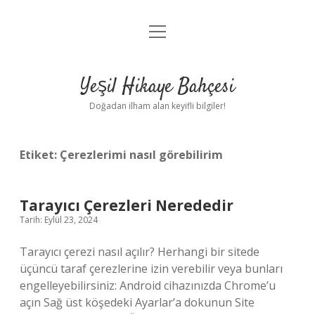
menüyü
Anasayfa
aç
Gizlilik Politikası
Yeşil Hikaye Bahçesi
Yasal Uyarı
Doğadan ilham alan keyifli bilgiler!
Hakkımızda
Etiket:
Çerezlerimi nasıl görebilirim
Tarayıcı Çerezleri Nerededir
Tarih: Eylül 23, 2024
Tarayıcı çerezi nasıl açılır? Herhangi bir sitede
üçüncü taraf çerezlerine izin verebilir veya bunları
engelleyebilirsiniz: Android cihazınızda Chrome’u
açın Sağ üst köşedeki Ayarlar’a dokunun Site