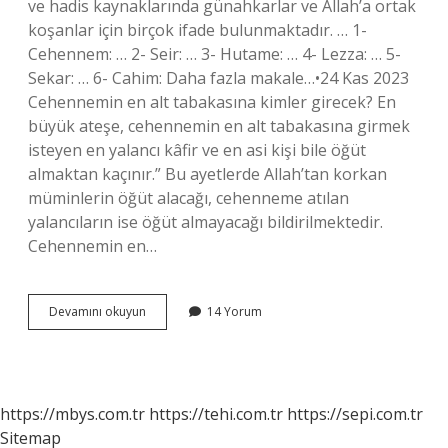
ve hadis kaynaklarında günahkarlar ve Allah’a ortak
koşanlar için birçok ifade bulunmaktadır. … 1-
Cehennem: … 2- Seir: … 3- Hutame: … 4- Lezza: … 5-
Sekar: … 6- Cahim: Daha fazla makale…•24 Kas 2023
Cehennemin en alt tabakasına kimler girecek? En
büyük ateşe, cehennemin en alt tabakasına girmek
isteyen en yalancı kâfir ve en asi kişi bile öğüt
almaktan kaçınır.” Bu ayetlerde Allah’tan korkan
müminlerin öğüt alacağı, cehenneme atılan
yalancıların ise öğüt almayacağı bildirilmektedir.
Cehennemin en…
Cehennemin
Devamını okuyun
14 Yorum
7
Katında
Kim
Var
https://mbys.com.tr
https://tehi.com.tr
https://sepi.com.tr
Sitemap