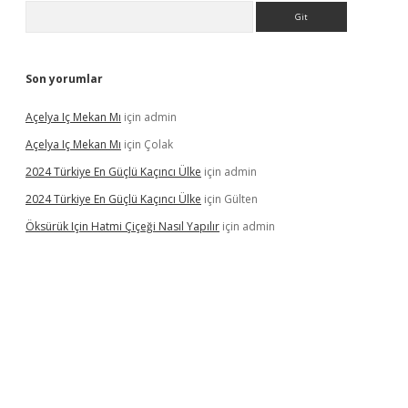
Arama
Son yorumlar
Açelya Iç Mekan Mı
için
admin
Açelya Iç Mekan Mı
için
Çolak
2024 Türkiye En Güçlü Kaçıncı Ülke
için
admin
2024 Türkiye En Güçlü Kaçıncı Ülke
için
Gülten
Öksürük Için Hatmi Çiçeği Nasıl Yapılır
için
admin
pera bahis