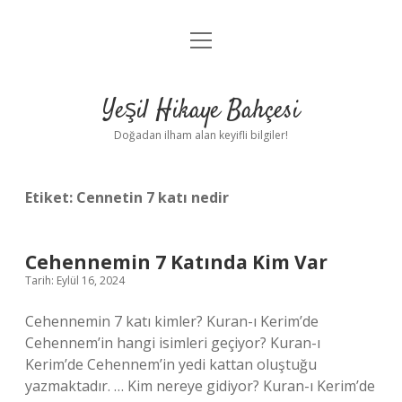
menüyü
Anasayfa
aç
Gizlilik Politikası
Yeşil Hikaye Bahçesi
Yasal Uyarı
Doğadan ilham alan keyifli bilgiler!
Hakkımızda
Etiket:
Cennetin 7 katı nedir
Cehennemin 7 Katında Kim Var
Tarih: Eylül 16, 2024
Cehennemin 7 katı kimler? Kuran-ı Kerim’de
Cehennem’in hangi isimleri geçiyor? Kuran-ı
Kerim’de Cehennem’in yedi kattan oluştuğu
yazmaktadır. … Kim nereye gidiyor? Kuran-ı Kerim’de