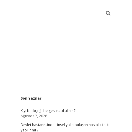
Sidebar
Son Yazılar
grand opera bahi
Kıyı balıkçılığı belgesi nasıl alınır ?
Ağustos 7, 2026
Devlet hastanesinde cinsel yolla bulaşan hastalık testi
yapılır mı ?