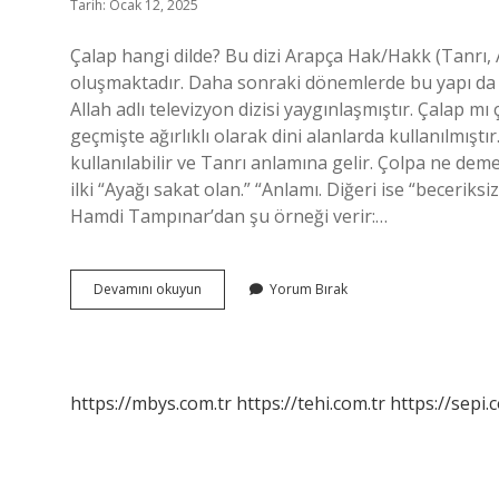
Tarih: Ocak 12, 2025
Çalap hangi dilde? Bu dizi Arapça Hak/Hakk (Tanrı, 
oluşmaktadır. Daha sonraki dönemlerde bu yapı da 
Allah adlı televizyon dizisi yaygınlaşmıştır. Çalap mı
geçmişte ağırlıklı olarak dini alanlarda kullanılmıştır
kullanılabilir ve Tanrı anlamına gelir. Çolpa ne de
ilki “Ayağı sakat olan.” “Anlamı. Diğeri ise “becerik
Hamdi Tampınar’dan şu örneği verir:…
Calap
Devamını okuyun
Yorum Bırak
Ne
Demek
Tdk
https://mbys.com.tr
https://tehi.com.tr
https://sepi.