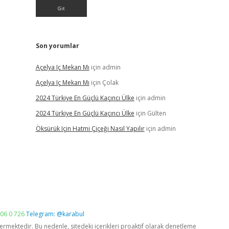
Son yorumlar
Açelya Iç Mekan Mı
için
admin
Açelya Iç Mekan Mı
için
Çolak
2024 Türkiye En Güçlü Kaçıncı Ülke
için
admin
2024 Türkiye En Güçlü Kaçıncı Ülke
için
Gülten
Öksürük Için Hatmi Çiçeği Nasıl Yapılır
için
admin
06 0 726
Telegram: @karabul
vermektedir. Bu nedenle, sitedeki içerikleri proaktif olarak denetleme