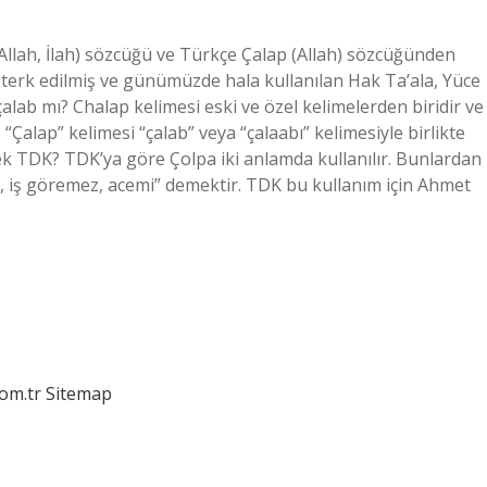
Allah, İlah) sözcüğü ve Türkçe Çalap (Allah) sözcüğünden
terk edilmiş ve günümüzde hala kullanılan Hak Ta’ala, Yüce
 çalab mı? Chalap kelimesi eski ve özel kelimelerden biridir ve
. “Çalap” kelimesi “çalab” veya “çalaabı” kelimesiyle birlikte
mek TDK? TDK’ya göre Çolpa iki anlamda kullanılır. Bunlardan
siz, iş göremez, acemi” demektir. TDK bu kullanım için Ahmet
com.tr
Sitemap