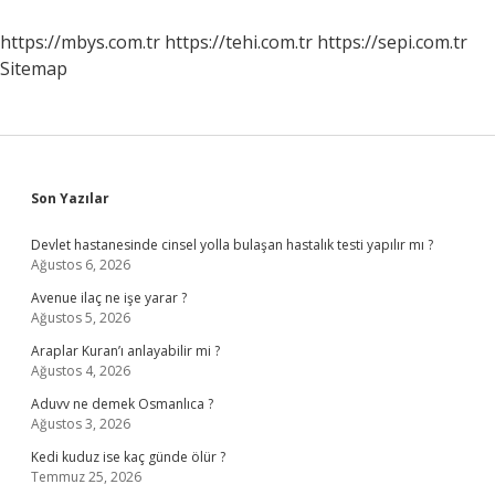
Istiyorsunuz
https://mbys.com.tr
https://tehi.com.tr
https://sepi.com.tr
Sitemap
Sidebar
Son Yazılar
Devlet hastanesinde cinsel yolla bulaşan hastalık testi yapılır mı ?
Ağustos 6, 2026
Avenue ilaç ne işe yarar ?
Ağustos 5, 2026
Araplar Kuran’ı anlayabilir mi ?
Ağustos 4, 2026
Aduvv ne demek Osmanlıca ?
Ağustos 3, 2026
Kedi kuduz ise kaç günde ölür ?
Temmuz 25, 2026