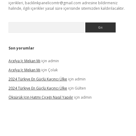
içerikleri,
backlinkpanelicomtr@gmail.com
adresine bildirmeniz
halinde, ilgili içerikler yasal süre içerisinde sitemizden kaldırılacaktır.
Arama
Son yorumlar
Açelya Iç Mekan Mı
için
admin
Açelya Iç Mekan Mı
için
Çolak
2024 Türkiye En Güçlü Kaçıncı Ülke
için
admin
2024 Türkiye En Güçlü Kaçıncı Ülke
için
Gülten
Öksürük Için Hatmi Çiçeği Nasıl Yapılır
için
admin