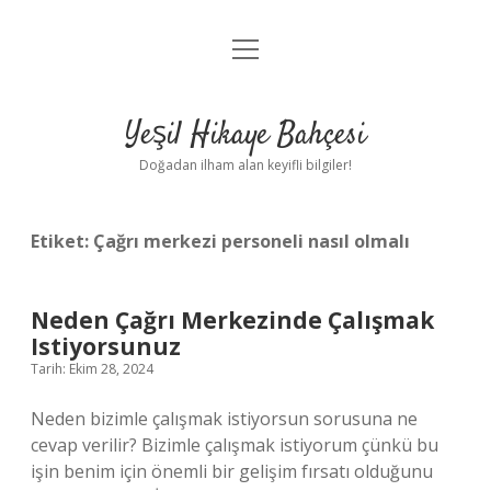
menüyü
Anasayfa
aç
Gizlilik Politikası
Yeşil Hikaye Bahçesi
Yasal Uyarı
Doğadan ilham alan keyifli bilgiler!
Hakkımızda
Etiket:
Çağrı merkezi personeli nasıl olmalı
Neden Çağrı Merkezinde Çalışmak
Istiyorsunuz
Tarih: Ekim 28, 2024
Neden bizimle çalışmak istiyorsun sorusuna ne
cevap verilir? Bizimle çalışmak istiyorum çünkü bu
işin benim için önemli bir gelişim fırsatı olduğunu