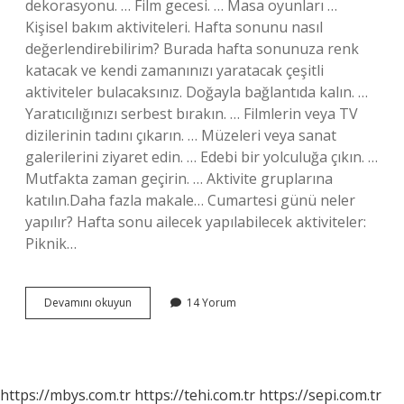
dekorasyonu. … Film gecesi. … Masa oyunları …
Kişisel bakım aktiviteleri. Hafta sonunu nasıl
değerlendirebilirim? Burada hafta sonunuza renk
katacak ve kendi zamanınızı yaratacak çeşitli
aktiviteler bulacaksınız. Doğayla bağlantıda kalın. …
Yaratıcılığınızı serbest bırakın. … Filmlerin veya TV
dizilerinin tadını çıkarın. … Müzeleri veya sanat
galerilerini ziyaret edin. … Edebi bir yolculuğa çıkın. …
Mutfakta zaman geçirin. … Aktivite gruplarına
katılın.Daha fazla makale… Cumartesi günü neler
yapılır? Hafta sonu ailecek yapılabilecek aktiviteler:
Piknik…
Hafta
Devamını okuyun
14 Yorum
Sonu
Evde
Ne
Yapabilirim
https://mbys.com.tr
https://tehi.com.tr
https://sepi.com.tr