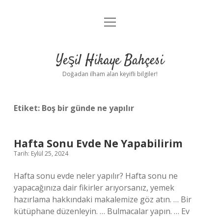
menüyü
Anasayfa
aç
Gizlilik Politikası
Yeşil Hikaye Bahçesi
Yasal Uyarı
Doğadan ilham alan keyifli bilgiler!
Hakkımızda
Etiket:
Boş bir günde ne yapılır
Hafta Sonu Evde Ne Yapabilirim
Tarih: Eylül 25, 2024
Hafta sonu evde neler yapılır? Hafta sonu ne
yapacağınıza dair fikirler arıyorsanız, yemek
hazırlama hakkındaki makalemize göz atın. … Bir
kütüphane düzenleyin. … Bulmacalar yapın. … Ev