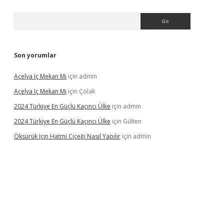
Arama
Son yorumlar
Açelya Iç Mekan Mı
için
admin
Açelya Iç Mekan Mı
için
Çolak
2024 Türkiye En Güçlü Kaçıncı Ülke
için
admin
2024 Türkiye En Güçlü Kaçıncı Ülke
için
Gülten
Öksürük Için Hatmi Çiçeği Nasıl Yapılır
için
admin
pera bahis