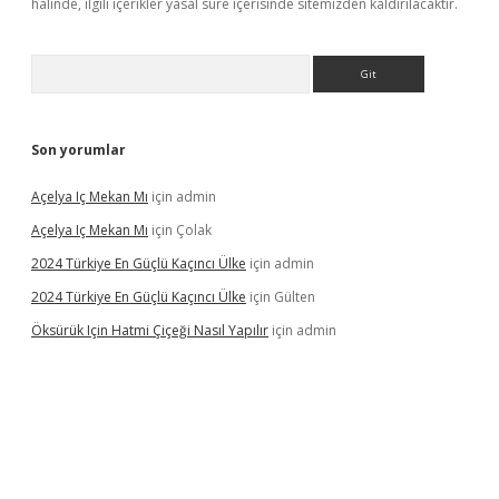
halinde, ilgili içerikler yasal süre içerisinde sitemizden kaldırılacaktır.
Arama
Son yorumlar
Açelya Iç Mekan Mı
için
admin
Açelya Iç Mekan Mı
için
Çolak
2024 Türkiye En Güçlü Kaçıncı Ülke
için
admin
2024 Türkiye En Güçlü Kaçıncı Ülke
için
Gülten
Öksürük Için Hatmi Çiçeği Nasıl Yapılır
için
admin