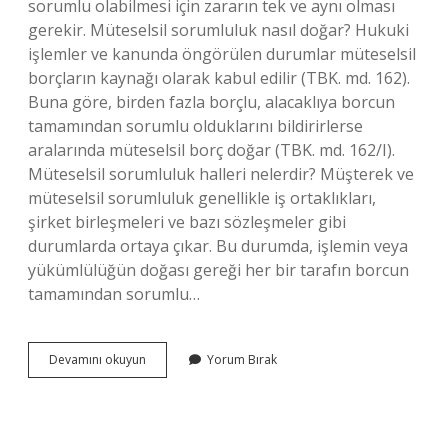
sorumlu olabilmesi için zararın tek ve aynı olması
gerekir. Müteselsil sorumluluk nasıl doğar? Hukuki
işlemler ve kanunda öngörülen durumlar müteselsil
borçların kaynağı olarak kabul edilir (TBK. md. 162).
Buna göre, birden fazla borçlu, alacaklıya borcun
tamamından sorumlu olduklarını bildirirlerse
aralarında müteselsil borç doğar (TBK. md. 162/I).
Müteselsil sorumluluk halleri nelerdir? Müşterek ve
müteselsil sorumluluk genellikle iş ortaklıkları,
şirket birleşmeleri ve bazı sözleşmeler gibi
durumlarda ortaya çıkar. Bu durumda, işlemin veya
yükümlülüğün doğası gereği her bir tarafın borcun
tamamından sorumlu…
Müteselsil
Devamını okuyun
Yorum Bırak
Sorumluluk
Ne
Zaman
Başlar