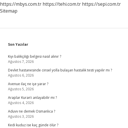
https://mbys.com.tr
https://tehi.com.tr
https://sepi.com.tr
Sitemap
Sidebar
Son Yazılar
Kıyı balıkçılığı belgesi nasıl alınır ?
Ağustos 7, 2026
Devlet hastanesinde cinsel yolla bulaşan hastalık testi yapılır mı ?
Ağustos 6, 2026
Avenue ilaç ne işe yarar ?
Ağustos 5, 2026
Araplar Kuran’ı anlayabilir mi ?
Ağustos 4, 2026
Aduvv ne demek Osmanlıca ?
Ağustos 3, 2026
Kedi kuduz ise kaç günde ölür ?