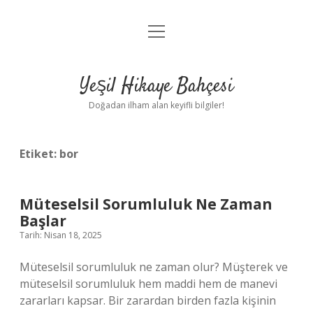
menüyü
Anasayfa
aç
Gizlilik Politikası
Yeşil Hikaye Bahçesi
Yasal Uyarı
Doğadan ilham alan keyifli bilgiler!
Hakkımızda
Etiket:
bor
Müteselsil Sorumluluk Ne Zaman
Başlar
Tarih: Nisan 18, 2025
Müteselsil sorumluluk ne zaman olur? Müşterek ve
müteselsil sorumluluk hem maddi hem de manevi
zararları kapsar. Bir zarardan birden fazla kişinin