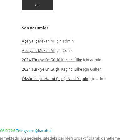
Son yorumlar
Açelya Iç Mekan Mı
için
admin
Açelya Iç Mekan Mı
için
Çolak
2024 Türkiye En Güçlü Kaçıncı Ülke
için
admin
2024 Türkiye En Güçlü Kaçıncı Ülke
için
Gülten
Öksürük Için Hatmi Çiçeği Nasıl Yapılır
için
admin
06 0 726
Telegram: @karabul
vermektedir. Bu nedenle, sitedeki içerikleri proaktif olarak denetleme