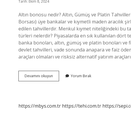
Tarih: Ekim 8, 2024
Altın bonosu nedir? Altın, Gümüş ve Platin Tahvilleri:
Borsası) üye bankalar ve kıymetli maden aracılık şir
edilen tahvillerdir. Menkul kıymet niteliğindeki bu t
türleri nelerdir? Piyasalarda en sık kullanılan dört t
banka bonoları, altın, gümüş ve platin bonoları ve 
devlet tahvilleri, vade sonunda anapara ve faiz ödem
araçları olmaları ve risksiz alternatif yatırım araçla
Altın
Devamını okuyun
Yorum Bırak
Gümüş
Ve
Platin
Bonoları
Nedir
https://mbys.com.tr
https://tehi.com.tr
https://sepi.