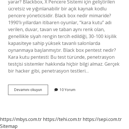
yarar? Blackbox, X Pencere Sistemi için geliştirilen
ücretsiz ve yığınlanabilir bir açık kaynak kodlu
pencere yöneticisidir. Black box nedir mimaride?
1990’lı yıllardan itibaren oyunlar, “kara kutu” adı
verilen, duvar, tavan ve taban aynı renk olan,
genellikle siyah rengin tercih edildiği, 30-100 kişilik
kapasiteye sahip yüksek tavanlı salonlarda
oynanmaya başlanmıştır. Black box pentest nedir?
Kara kutu pentesti: Bu test türünde, penetrasyon
testçisi sistemler hakkında hiçbir bilgi almaz. Gerçek
bir hacker gibi, penetrasyon testleri…
Black
Devamını okuyun
10 Yorum
Box
Ve
White
Box
Nedir
https://mbys.com.tr
https://tehi.com.tr
https://sepi.com.tr
Sitemap