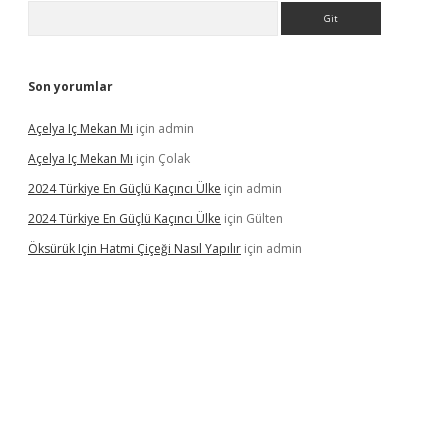
Arama
Son yorumlar
Açelya Iç Mekan Mı
için
admin
Açelya Iç Mekan Mı
için
Çolak
2024 Türkiye En Güçlü Kaçıncı Ülke
için
admin
2024 Türkiye En Güçlü Kaçıncı Ülke
için
Gülten
Öksürük Için Hatmi Çiçeği Nasıl Yapılır
için
admin
pera bahis