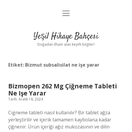
menüyü
Anasayfa
aç
Gizlilik Politikası
Yeşil Hikaye Bahçesi
Yasal Uyarı
Doğadan ilham alan keyifli bilgiler!
Hakkımızda
Etiket:
Bizmut subsalisilat ne işe yarar
Bizmopen 262 Mg Çiğneme Tableti
Ne Işe Yarar
Tarih: Aralık 18, 2024
Cigneme tableti nasıl kullanılır? Bir tablet ağza
yerleştirilir ve içerik tamamen kaybolana kadar
çiğnenir. Ürün içeriği ağız mukozasının ve dilin