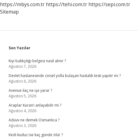
Ne
https://mbys.com.tr
https://tehi.com.tr
https://sepi.com.tr
Işe
Sitemap
Yarar
Sidebar
Son Yazılar
Kıyı balıkçılığı belgesi nasıl alınır ?
Ağustos 7, 2026
Devlet hastanesinde cinsel yolla bulaşan hastalık testi yapılır mı ?
Ağustos 6, 2026
Avenue ilaç ne işe yarar ?
Ağustos 5, 2026
Araplar Kuran’ı anlayabilir mi ?
Ağustos 4, 2026
Aduvv ne demek Osmanlıca ?
Ağustos 3, 2026
Kedi kuduz ise kaç günde ölür ?