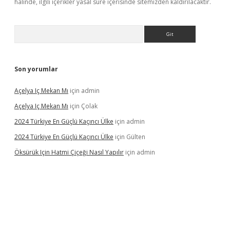
halinde, ilgili içerikler yasal süre içerisinde sitemizden kaldırılacaktır.
Arama
Son yorumlar
Açelya Iç Mekan Mı
için
admin
Açelya Iç Mekan Mı
için
Çolak
2024 Türkiye En Güçlü Kaçıncı Ülke
için
admin
2024 Türkiye En Güçlü Kaçıncı Ülke
için
Gülten
Öksürük Için Hatmi Çiçeği Nasıl Yapılır
için
admin