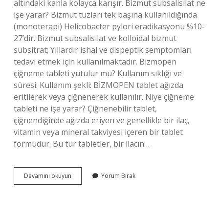
altındaki kanla kolayca karışır. Bizmut subsalisilat ne
işe yarar? Bizmut tuzları tek başına kullanıldığında
(monoterapi) Helicobacter pylori eradikasyonu %10-
27’dir. Bizmut subsalisilat ve kolloidal bizmut
subsitrat; Yıllardır ishal ve dispeptik semptomları
tedavi etmek için kullanılmaktadır. Bizmopen
çiğneme tableti yutulur mu? Kullanım sıklığı ve
süresi: Kullanım şekli: BİZMOPEN tablet ağızda
eritilerek veya çiğnenerek kullanılır. Niye çiğneme
tableti ne işe yarar? Çiğnenebilir tablet,
çiğnendiğinde ağızda eriyen ve genellikle bir ilaç,
vitamin veya mineral takviyesi içeren bir tablet
formudur. Bu tür tabletler, bir ilacın…
Bizmopen
Devamını okuyun
Yorum Bırak
262
Mg
Çiğneme
Tableti