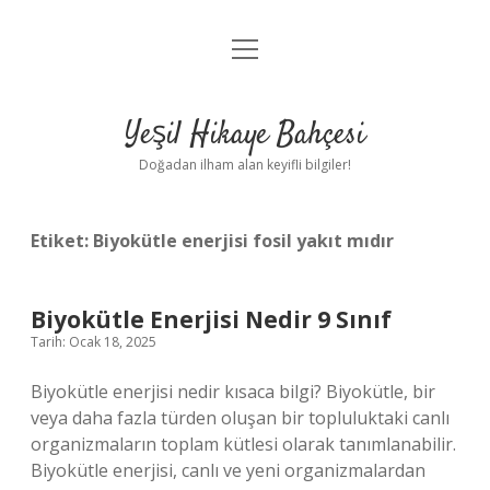
menüyü
Anasayfa
aç
Gizlilik Politikası
Yeşil Hikaye Bahçesi
Yasal Uyarı
Doğadan ilham alan keyifli bilgiler!
Hakkımızda
Etiket:
Biyokütle enerjisi fosil yakıt mıdır
Biyokütle Enerjisi Nedir 9 Sınıf
Tarih: Ocak 18, 2025
Biyokütle enerjisi nedir kısaca bilgi? Biyokütle, bir
veya daha fazla türden oluşan bir topluluktaki canlı
organizmaların toplam kütlesi olarak tanımlanabilir.
Biyokütle enerjisi, canlı ve yeni organizmalardan