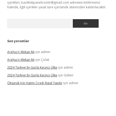
içerikleri,
backlinkpanelicomtr@gmail.com
adresine bildirmeniz
halinde, ilgili içerikler yasal süre içerisinde sitemizden kaldırılacaktır.
Arama
Son yorumlar
Açelya Iç Mekan Mı
için
admin
Açelya Iç Mekan Mı
için
Çolak
2024 Türkiye En Güçlü Kaçıncı Ülke
için
admin
2024 Türkiye En Güçlü Kaçıncı Ülke
için
Gülten
Öksürük Için Hatmi Çiçeği Nasıl Yapılır
için
admin