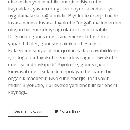
elde edilen yenilenebilir enerjidir. Biyokütle
kaynakları, yaşam döngüleri boyunca endüstriyel
uygulamalarla bağlantılıdır. Biyokütle enerjisi nedir
kısaca eodev? Kısaca, biyokütle “doğal” maddelerden
oluşan bir enerji kaynağı olarak tanımlanabilir.
Doğrudan güneş enerjisini emerek fotosentez
yapan bitkiler, güneşten aldıkları besinleri
köklerinde kimyasal enerji olarak depolayabildikleri
için doğal bir biyokütle enerji kaynağıdır. Biyokütle
enerjisi nedir vikipedi? Biyokütle, güneş ışığını
kimyasal enerji şeklinde depolayan herhangi bir
organik maddedir. Biyokütle enerjisi fosil yakıt
mıdır? Biyokütle, Türkiye’de yenilenebilir bir enerji
kaynağı…
Biyokütle
Devamını okuyun
Yorum Bırak
Enerjisi
Nedir
9