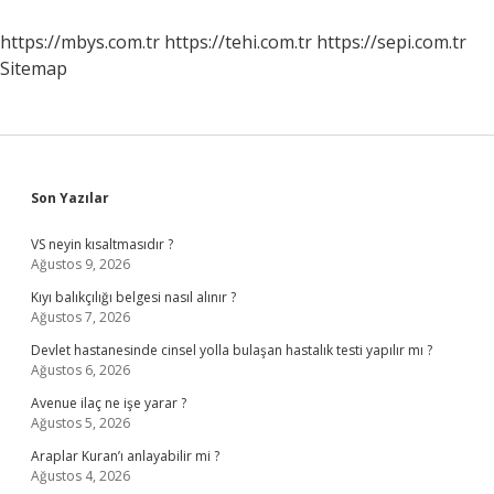
Hangi
Ülke
https://mbys.com.tr
https://tehi.com.tr
https://sepi.com.tr
Sitemap
Sidebar
Son Yazılar
VS neyin kısaltmasıdır ?
Ağustos 9, 2026
Kıyı balıkçılığı belgesi nasıl alınır ?
Ağustos 7, 2026
Devlet hastanesinde cinsel yolla bulaşan hastalık testi yapılır mı ?
Ağustos 6, 2026
Avenue ilaç ne işe yarar ?
Ağustos 5, 2026
Araplar Kuran’ı anlayabilir mi ?
Ağustos 4, 2026