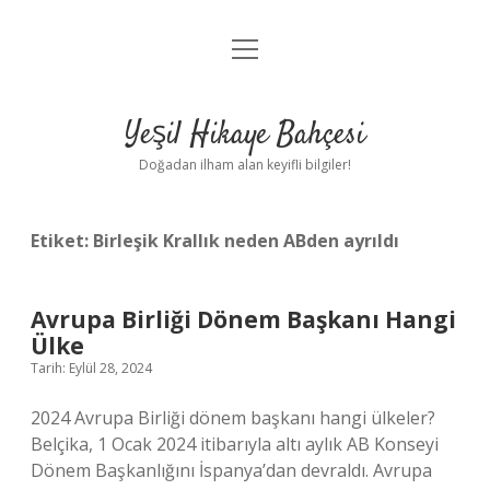
menüyü
Anasayfa
aç
Gizlilik Politikası
Yeşil Hikaye Bahçesi
Yasal Uyarı
Doğadan ilham alan keyifli bilgiler!
Hakkımızda
Etiket:
Birleşik Krallık neden ABden ayrıldı
Avrupa Birliği Dönem Başkanı Hangi
Ülke
Tarih: Eylül 28, 2024
2024 Avrupa Birliği dönem başkanı hangi ülkeler?
Belçika, 1 Ocak 2024 itibarıyla altı aylık AB Konseyi
Dönem Başkanlığını İspanya’dan devraldı. Avrupa