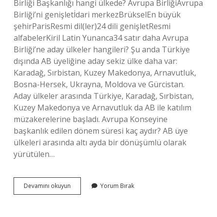
Birliği Başkanlığı hangi ülkede? Avrupa BirliğiAvrupa
Birliği’ni genişletİdari merkezBrükselEn büyük
şehirParisResmi dil(ler)24 dili genişletResmi
alfabelerKiril Latin Yunanca34 satır daha Avrupa
Birliği’ne aday ülkeler hangileri? Şu anda Türkiye
dışında AB üyeliğine aday sekiz ülke daha var:
Karadağ, Sırbistan, Kuzey Makedonya, Arnavutluk,
Bosna-Hersek, Ukrayna, Moldova ve Gürcistan.
Aday ülkeler arasında Türkiye, Karadağ, Sırbistan,
Kuzey Makedonya ve Arnavutluk da AB ile katılım
müzakerelerine başladı. Avrupa Konseyine
başkanlık edilen dönem süresi kaç aydır? AB üye
ülkeleri arasında altı ayda bir dönüşümlü olarak
yürütülen…
Avrupa
Devamını okuyun
Yorum Bırak
Birliği
Dönem
Başkanı