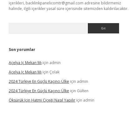
içerikleri,
backlinkpanelicomtr@gmail.com
adresine bildirmeniz
halinde, ilgili içerikler yasal süre içerisinde sitemizden kaldırılacaktır.
Arama
Son yorumlar
Açelya Iç Mekan Mı
için
admin
Açelya Iç Mekan Mı
için
Çolak
2024 Türkiye En Güçlü Kaçıncı Ülke
için
admin
2024 Türkiye En Güçlü Kaçıncı Ülke
için
Gülten
Öksürük Için Hatmi Çiçeği Nasıl Yapılır
için
admin