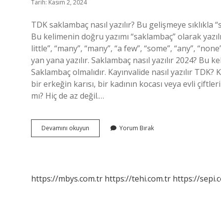
Tarih: Kasım 2, 2024
TDK saklambaç nasıl yazılır? Bu gelişmeye sıklıkla
Bu kelimenin doğru yazımı “saklambaç” olarak yazılır v
little”, “many”, “many”, “a few”, “some”, “any”, “none
yan yana yazılır. Saklambaç nasıl yazılır 2024? Bu ke
Saklambaç olmalıdır. Kayınvalide nasıl yazılır TDK
bir erkeğin karısı, bir kadının kocası veya evli çiftler
mı? Hiç de az değil.…
Tdk
Devamını okuyun
Yorum Bırak
Ya
Göre
Saklambaç
Nasıl
Yazılır
https://mbys.com.tr
https://tehi.com.tr
https://sepi.