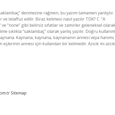
 “saklambaç” denmesine rağmen, bu yazım tamamen yanlıştır.
e telaffuz edilir. Biraz kelimesi nasıl yazılır TDK? C. “A
” ve “none” gibi belirsiz sıfatlar ve zamirler geleneksel olara
lime sıklıkla “saklambaç” olarak yanlış yazılır. Doğru kullanım
? Kaynana. Kaynana, kaynana, kaynananın annesi veya hanımı;
in eşlerinin annesi için kullanılan bir kelimedir. Azıcık mı azcık
com.tr
Sitemap