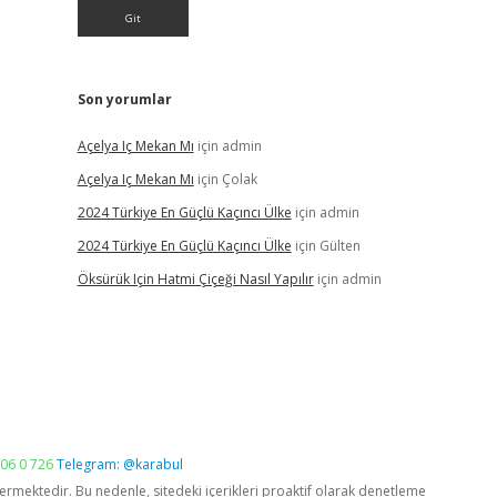
Son yorumlar
Açelya Iç Mekan Mı
için
admin
Açelya Iç Mekan Mı
için
Çolak
2024 Türkiye En Güçlü Kaçıncı Ülke
için
admin
2024 Türkiye En Güçlü Kaçıncı Ülke
için
Gülten
Öksürük Için Hatmi Çiçeği Nasıl Yapılır
için
admin
06 0 726
Telegram: @karabul
vermektedir. Bu nedenle, sitedeki içerikleri proaktif olarak denetleme