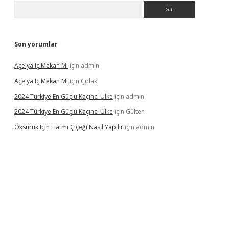
Arama
Son yorumlar
Açelya Iç Mekan Mı
için
admin
Açelya Iç Mekan Mı
için
Çolak
2024 Türkiye En Güçlü Kaçıncı Ülke
için
admin
2024 Türkiye En Güçlü Kaçıncı Ülke
için
Gülten
Öksürük Için Hatmi Çiçeği Nasıl Yapılır
için
admin
pera bahis