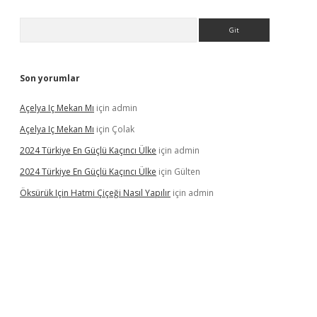
Arama
Son yorumlar
Açelya Iç Mekan Mı
için
admin
Açelya Iç Mekan Mı
için
Çolak
2024 Türkiye En Güçlü Kaçıncı Ülke
için
admin
2024 Türkiye En Güçlü Kaçıncı Ülke
için
Gülten
Öksürük Için Hatmi Çiçeği Nasıl Yapılır
için
admin
pera bahis