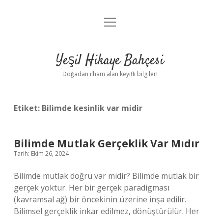
menüyü
Anasayfa
aç
Gizlilik Politikası
Yeşil Hikaye Bahçesi
Yasal Uyarı
Doğadan ilham alan keyifli bilgiler!
Hakkımızda
Etiket:
Bilimde kesinlik var midir
Bilimde Mutlak Gerçeklik Var Mıdır
Tarih: Ekim 26, 2024
Bilimde mutlak doğru var midir? Bilimde mutlak bir
gerçek yoktur. Her bir gerçek paradigması
(kavramsal ağ) bir öncekinin üzerine inşa edilir.
Bilimsel gerçeklik inkar edilmez, dönüştürülür. Her