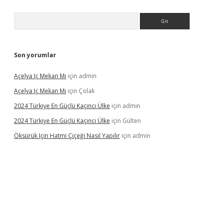
Arama
Son yorumlar
Açelya Iç Mekan Mı
için
admin
Açelya Iç Mekan Mı
için
Çolak
2024 Türkiye En Güçlü Kaçıncı Ülke
için
admin
2024 Türkiye En Güçlü Kaçıncı Ülke
için
Gülten
Öksürük Için Hatmi Çiçeği Nasıl Yapılır
için
admin
pera bahis