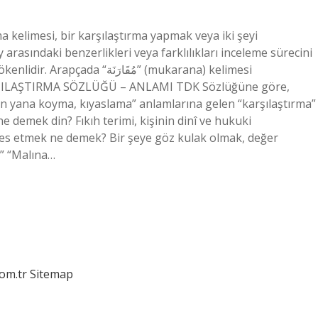
 kelimesi, bir karşılaştırma yapmak veya iki şeyi
 arasındaki benzerlikleri veya farklılıkları inceleme sürecini
مُقَارَنَ” (mukarana) kelimesi
KARŞILAŞTIRMA SÖZLÜĞÜ – ANLAMI TDK Sözlüğüne göre,
yan yana koyma, kıyaslama” anlamlarına gelen “karşılaştırma”
demek din? Fıkıh terimi, kişinin dinî ve hukuki
es etmek ne demek? Bir şeye göz kulak olmak, değer
.” “Malına…
com.tr
Sitemap