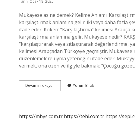
Tarih: Ocak 18, 2025
Mukayese as ne demek? Kelime Anlamı: Karşılaştırma
karşılaştırmak anlamına gelir. İki veya daha fazla şey
ifade eder. Köken: “Karşılaştırma” kelimesi Arapça kökenlidir. Arapçada “ة
karşılaştırma anlamına gelir. Mukayese nedir? 
“karşılaştırarak veya zıtlaştırarak değerlendirme, 
kelimesi Arapçadan Türkçeye geçmiştir. Mukayese ne 
düzenlemelere uyma yeteneğini ifade eder. Mukayy
vermek, ona özen ve ilgiyle bakmak: “Çocuğu gözet
Mukayese
Devamını okuyun
Yorum Bırak
As
Nedir
https://mbys.com.tr
https://tehi.com.tr
https://sepi.