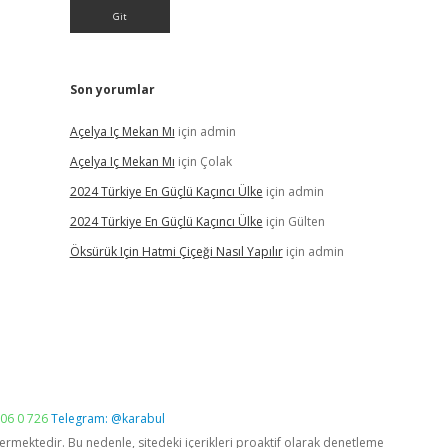
Son yorumlar
Açelya Iç Mekan Mı
için
admin
Açelya Iç Mekan Mı
için
Çolak
2024 Türkiye En Güçlü Kaçıncı Ülke
için
admin
2024 Türkiye En Güçlü Kaçıncı Ülke
için
Gülten
Öksürük Için Hatmi Çiçeği Nasıl Yapılır
için
admin
06 0 726
Telegram: @karabul
vermektedir. Bu nedenle, sitedeki içerikleri proaktif olarak denetleme