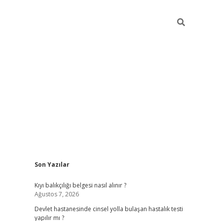
Sidebar
Son Yazılar
grand opera bah
Kıyı balıkçılığı belgesi nasıl alınır ?
Ağustos 7, 2026
Devlet hastanesinde cinsel yolla bulaşan hastalık testi
yapılır mı ?