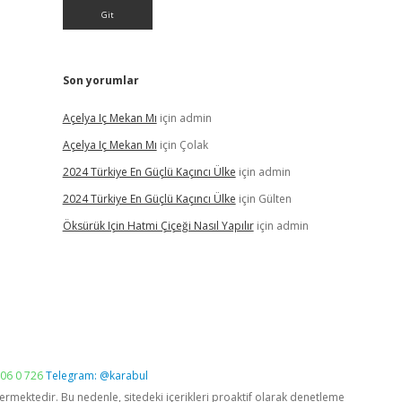
Son yorumlar
Açelya Iç Mekan Mı
için
admin
Açelya Iç Mekan Mı
için
Çolak
2024 Türkiye En Güçlü Kaçıncı Ülke
için
admin
2024 Türkiye En Güçlü Kaçıncı Ülke
için
Gülten
Öksürük Için Hatmi Çiçeği Nasıl Yapılır
için
admin
06 0 726
Telegram: @karabul
vermektedir. Bu nedenle, sitedeki içerikleri proaktif olarak denetleme