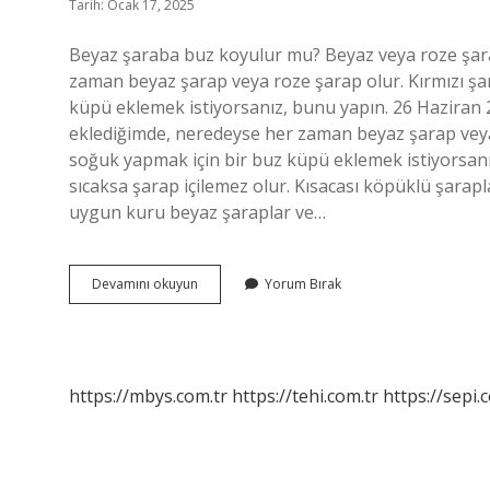
Tarih: Ocak 17, 2025
Beyaz şaraba buz koyulur mu? Beyaz veya roze şara
zaman beyaz şarap veya roze şarap olur. Kırmızı şar
küpü eklemek istiyorsanız, bunu yapın. 26 Haziran
eklediğimde, neredeyse her zaman beyaz şarap veya r
soğuk yapmak için bir buz küpü eklemek istiyorsanı
sıcaksa şarap içilemez olur. Kısacası köpüklü şarapl
uygun kuru beyaz şaraplar ve…
Beyaz
Devamını okuyun
Yorum Bırak
Şaraba
Buz
Atilir
Mi
https://mbys.com.tr
https://tehi.com.tr
https://sepi.