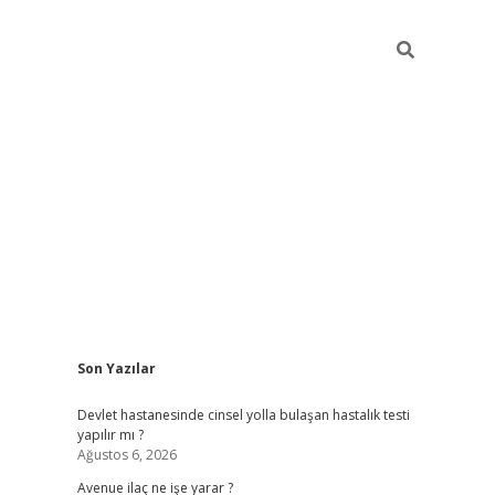
Sidebar
Son Yazılar
grand opera 
Devlet hastanesinde cinsel yolla bulaşan hastalık testi
yapılır mı ?
Ağustos 6, 2026
Avenue ilaç ne işe yarar ?