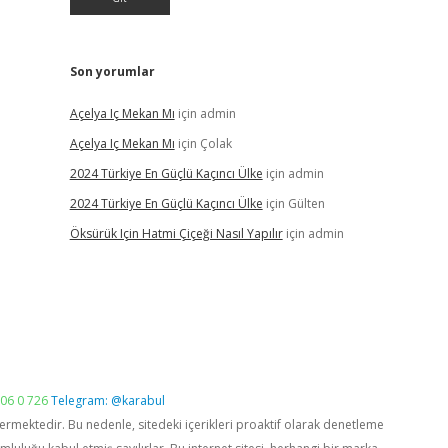
Son yorumlar
Açelya Iç Mekan Mı
için
admin
Açelya Iç Mekan Mı
için
Çolak
2024 Türkiye En Güçlü Kaçıncı Ülke
için
admin
2024 Türkiye En Güçlü Kaçıncı Ülke
için
Gülten
Öksürük Için Hatmi Çiçeği Nasıl Yapılır
için
admin
06 0 726
Telegram: @karabul
vermektedir. Bu nedenle, sitedeki içerikleri proaktif olarak denetleme