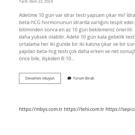
Tarih: Ekim 22, 2024
Adetime 10 gün var idrar testi yapsam çıkar mı? İdrar
beta-hCG hormonunun idrarda varlığını tespit eder.
bitiminden sonra en az 10 gün beklemeniz önerili
daha yüksek olabilir. Adete 10 gün kala gebelik test
ortalama her iki günde bir iki katına çıkar ve bir 
yapılan beta-hcg testi çok daha erken ve net sonuç
önce bile, ilişkiden 8-10…
Adete
Devamını okuyun
Yorum Bırak
10
Gün
Var
Test
Yapsam
https://mbys.com.tr
https://tehi.com.tr
https://sepi.
Çıkar
Mı