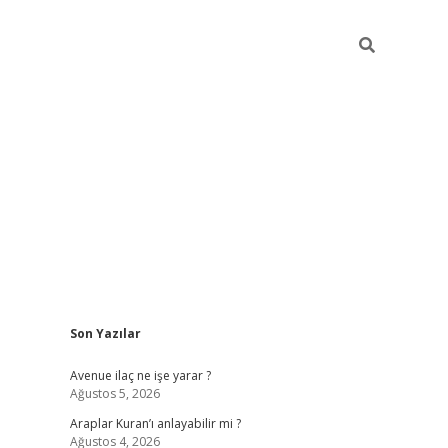
Sidebar
Son Yazılar
grand opera bahi
Avenue ilaç ne işe yarar ?
Ağustos 5, 2026
Araplar Kuran’ı anlayabilir mi ?
Ağustos 4, 2026