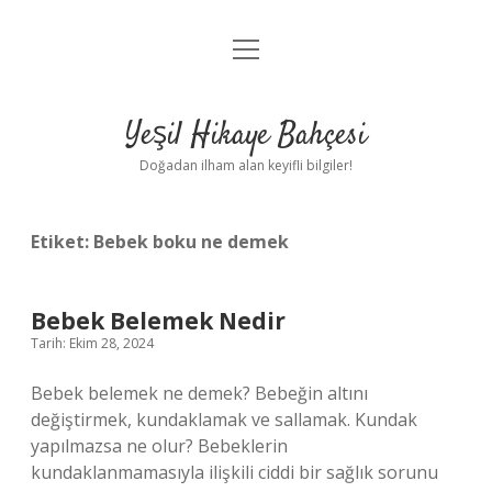
menüyü
Anasayfa
aç
Gizlilik Politikası
Yeşil Hikaye Bahçesi
Yasal Uyarı
Doğadan ilham alan keyifli bilgiler!
Hakkımızda
Etiket:
Bebek boku ne demek
Bebek Belemek Nedir
Tarih: Ekim 28, 2024
Bebek belemek ne demek? Bebeğin altını
değiştirmek, kundaklamak ve sallamak. Kundak
yapılmazsa ne olur? Bebeklerin
kundaklanmamasıyla ilişkili ciddi bir sağlık sorunu