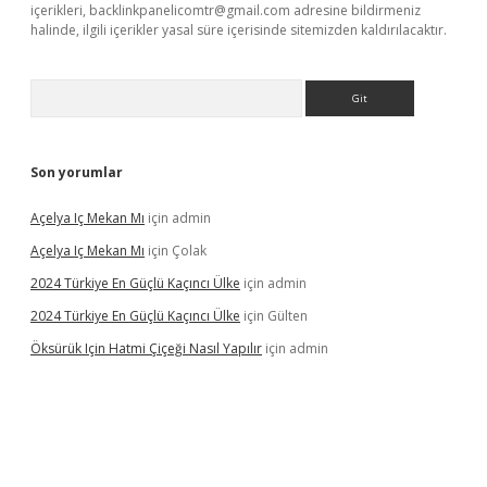
içerikleri,
backlinkpanelicomtr@gmail.com
adresine bildirmeniz
halinde, ilgili içerikler yasal süre içerisinde sitemizden kaldırılacaktır.
Arama
Son yorumlar
Açelya Iç Mekan Mı
için
admin
Açelya Iç Mekan Mı
için
Çolak
2024 Türkiye En Güçlü Kaçıncı Ülke
için
admin
2024 Türkiye En Güçlü Kaçıncı Ülke
için
Gülten
Öksürük Için Hatmi Çiçeği Nasıl Yapılır
için
admin