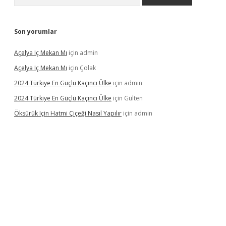
Son yorumlar
Açelya Iç Mekan Mı
için
admin
Açelya Iç Mekan Mı
için
Çolak
2024 Türkiye En Güçlü Kaçıncı Ülke
için
admin
2024 Türkiye En Güçlü Kaçıncı Ülke
için
Gülten
Öksürük Için Hatmi Çiçeği Nasıl Yapılır
için
admin
pera bahis