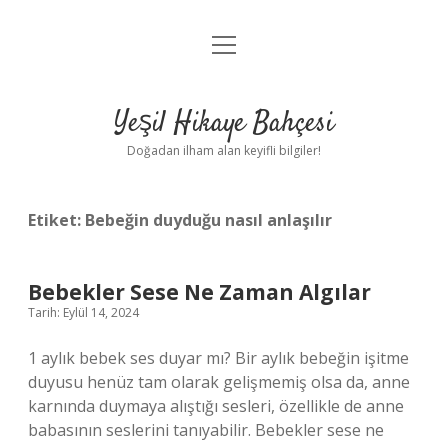
menüyü
Anasayfa
aç
Gizlilik Politikası
Yeşil Hikaye Bahçesi
Yasal Uyarı
Doğadan ilham alan keyifli bilgiler!
Hakkımızda
Etiket:
Bebeğin duyduğu nasıl anlaşılır
Bebekler Sese Ne Zaman Algılar
Tarih: Eylül 14, 2024
1 aylık bebek ses duyar mı? Bir aylık bebeğin işitme
duyusu henüz tam olarak gelişmemiş olsa da, anne
karnında duymaya alıştığı sesleri, özellikle de anne
babasının seslerini tanıyabilir. Bebekler sese ne