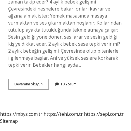
zaman takip eder? 4 aylık bebek gelişimi
Çevresindeki nesnelere bakar, onları kavrar ve
ağzına almak ister; Yemek masasında masaya
vurmaktan ve ses çıkarmaktan hoşlanır; Kollarından
tutulup ayakta tutulduğunda tekme atmaya çalışır;
Sesin geldiği yöne döner, sesi arar ve sesin geldiği
kişiye dikkat eder. 2 aylık bebek sese tepki verir mi?
2 aylık bebeğin gelişimi: Çevresinde olup bitenlerle
ilgilenmeye başlar. Ani ve yüksek seslere korkarak
tepki verir. Bebekler hangi ayda…
Bebekler
Devamını okuyun
10 Yorum
Sese
Ne
Zaman
Algılar
https://mbys.com.tr
https://tehi.com.tr
https://sepi.com.tr
Sitemap