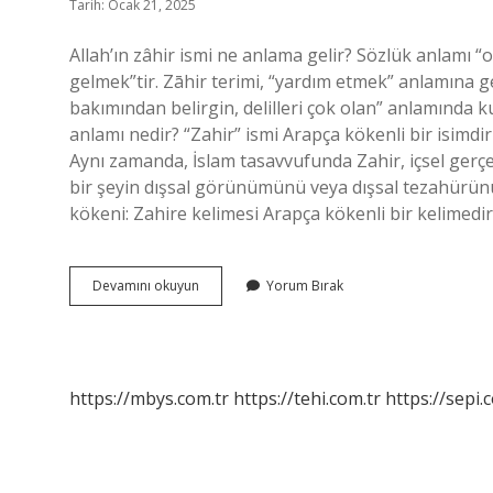
Tarih: Ocak 21, 2025
Allah’ın zâhir ismi ne anlama gelir? Sözlük anlamı “
gelmek”tir. Zāhir terimi, “yardım etmek” anlamına g
bakımından belirgin, delilleri çok olan” anlamında kul
anlamı nedir? “Zahir” ismi Arapça kökenli bir isimdir 
Aynı zamanda, İslam tasavvufunda Zahir, içsel gerçe
bir şeyin dışsal görünümünü veya dışsal tezahürünü 
kökeni: Zahire kelimesi Arapça kökenli bir kelimedi
Zahir
Devamını okuyun
Yorum Bırak
Dini
Anlamı
Nedir
https://mbys.com.tr
https://tehi.com.tr
https://sepi.