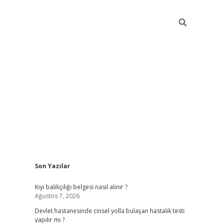
Sidebar
Son Yazılar
grand opera bah
Kıyı balıkçılığı belgesi nasıl alınır ?
Ağustos 7, 2026
Devlet hastanesinde cinsel yolla bulaşan hastalık testi
yapılır mı ?