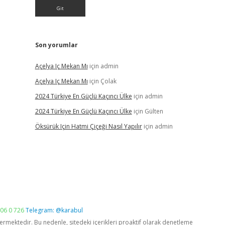
Son yorumlar
Açelya Iç Mekan Mı
için
admin
Açelya Iç Mekan Mı
için
Çolak
2024 Türkiye En Güçlü Kaçıncı Ülke
için
admin
2024 Türkiye En Güçlü Kaçıncı Ülke
için
Gülten
Öksürük Için Hatmi Çiçeği Nasıl Yapılır
için
admin
06 0 726
Telegram: @karabul
vermektedir. Bu nedenle, sitedeki içerikleri proaktif olarak denetleme