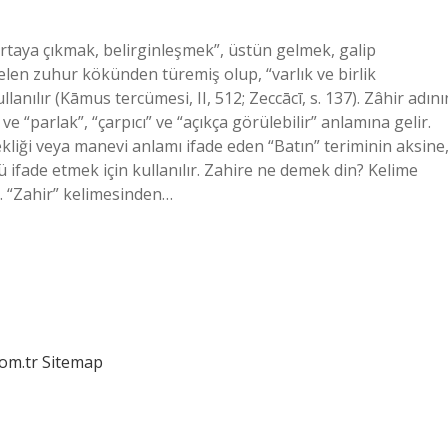
ortaya çıkmak, belirginleşmek”, üstün gelmek, galip
elen zuhur kökünden türemiş olup, “varlık ve birlik
lanılır (Kāmus tercümesi, II, 512; Zeccācī, s. 137). Zâhir adını
ve “parlak”, “çarpıcı” ve “açıkça görülebilir” anlamına gelir.
kliği veya manevi anlamı ifade eden “Batın” teriminin aksine
ifade etmek için kullanılır. Zahire ne demek din? Kelime
r. “Zahir” kelimesinden…
com.tr
Sitemap