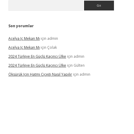
Arama
Son yorumlar
Açelya Iç Mekan Mı
için
admin
Açelya Iç Mekan Mı
için
Çolak
2024 Türkiye En Güçlü Kaçıncı Ülke
için
admin
2024 Türkiye En Güçlü Kaçıncı Ülke
için
Gülten
Öksürük Için Hatmi Çiçeği Nasıl Yapılır
için
admin
pera bahis