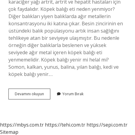
karaciğer yağı artrit, artrit ve hepatit hastaları için
çok faydalıdır. Köpek balığı eti neden yenmiyor?
Diğer balıkları yiyen balıklarda ağır metallerin
konsantrasyonu iki katına çıkar. Besin zincirinin en
üstündeki balık popülasyonu artık insan sağlığını
tehlikeye atan bir seviyeye ulaşmıştır. Bu nedenle
örneğin diğer balıklarla beslenen ve yüksek
seviyede ağır metal içeren köpek balığı eti
yenmemelidir. Köpek balığı yenir mi helal mi?
Somon, kalkan, yunus, balina, yılan balığı, kedi ve
köpek balığı yenir.…
Köpek
Devamını okuyun
Yorum Bırak
Balığı
Eti
Faydalı
Mı
https://mbys.com.tr
https://tehi.com.tr
https://sepi.com.tr
Sitemap