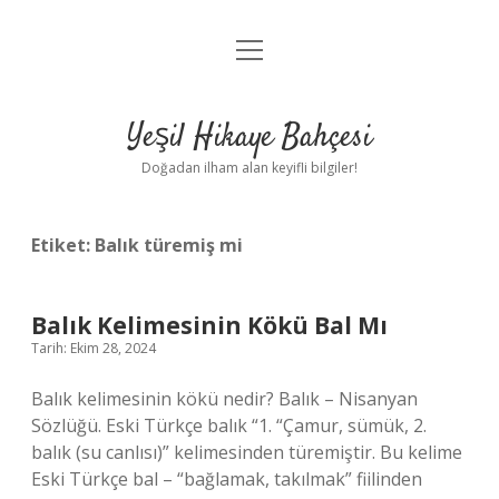
menüyü
Anasayfa
aç
Gizlilik Politikası
Yeşil Hikaye Bahçesi
Yasal Uyarı
Doğadan ilham alan keyifli bilgiler!
Hakkımızda
Etiket:
Balık türemiş mi
Balık Kelimesinin Kökü Bal Mı
Tarih: Ekim 28, 2024
Balık kelimesinin kökü nedir? Balık – Nisanyan
Sözlüğü. Eski Türkçe balık “1. “Çamur, sümük, 2.
balık (su canlısı)” kelimesinden türemiştir. Bu kelime
Eski Türkçe bal – “bağlamak, takılmak” fiilinden