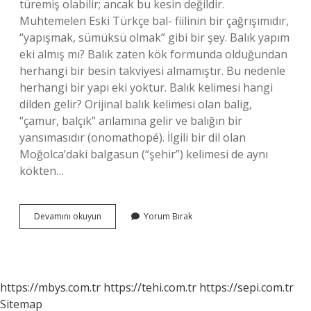
türemiş olabilir; ancak bu kesin değildir.
Muhtemelen Eski Türkçe bal- fiilinin bir çağrışımıdır,
“yapışmak, sümüksü olmak” gibi bir şey. Balık yapım
eki almış mı? Balık zaten kök formunda olduğundan
herhangi bir besin takviyesi almamıştır. Bu nedenle
herhangi bir yapı eki yoktur. Balık kelimesi hangi
dilden gelir? Orijinal balık kelimesi olan balig,
“çamur, balçık” anlamına gelir ve balığın bir
yansımasıdır (onomathopé). İlgili bir dil olan
Moğolca’daki balgasun (“şehir”) kelimesi de aynı
kökten…
Balık
Devamını okuyun
Yorum Bırak
Kelimesinin
Kökü
Bal
Mı
https://mbys.com.tr
https://tehi.com.tr
https://sepi.com.tr
Sitemap