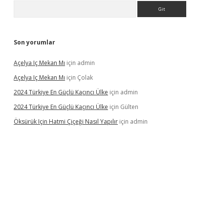
Arama
Son yorumlar
Açelya Iç Mekan Mı
için
admin
Açelya Iç Mekan Mı
için
Çolak
2024 Türkiye En Güçlü Kaçıncı Ülke
için
admin
2024 Türkiye En Güçlü Kaçıncı Ülke
için
Gülten
Öksürük Için Hatmi Çiçeği Nasıl Yapılır
için
admin
pera bahis