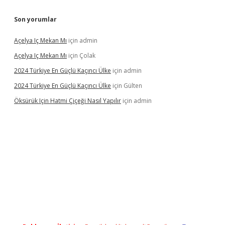
Son yorumlar
Açelya Iç Mekan Mı
için
admin
Açelya Iç Mekan Mı
için
Çolak
2024 Türkiye En Güçlü Kaçıncı Ülke
için
admin
2024 Türkiye En Güçlü Kaçıncı Ülke
için
Gülten
Öksürük Için Hatmi Çiçeği Nasıl Yapılır
için
admin
pera bahis