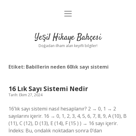
menüyü
Anasayfa
aç
Gizlilik Politikası
Yeşil Hikaye Bahçesi
Yasal Uyarı
Doğadan ilham alan keyifli bilgiler!
Hakkımızda
Etiket:
Babillerin neden 60lık sayı sistemi
16 Lık Sayı Sistemi Nedir
Tarih: Ekim 27, 2024
16’lık sayı sistemi nasıl hesaplanır? 2 → 0, 1 → 2
sayılarını içerir. 16 → 0, 1, 2, 3, 4, 5, 6, 7, 8, 9, A (10), B
(11), C (12), D (13), E (14), F (15 ) ) → 16 sayı içerir.
İndeks: Bu, ondalık noktadan sonra 0’dan