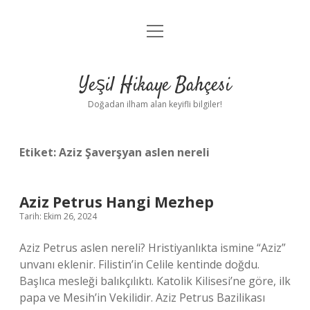
menüyü
Anasayfa
aç
Gizlilik Politikası
Yeşil Hikaye Bahçesi
Yasal Uyarı
Doğadan ilham alan keyifli bilgiler!
Hakkımızda
Etiket:
Aziz Şaverşyan aslen nereli
Aziz Petrus Hangi Mezhep
Tarih: Ekim 26, 2024
Aziz Petrus aslen nereli? Hristiyanlıkta ismine “Aziz”
unvanı eklenir. Filistin’in Celile kentinde doğdu.
Başlıca mesleği balıkçılıktı. Katolik Kilisesi’ne göre, ilk
papa ve Mesih’in Vekilidir. Aziz Petrus Bazilikası