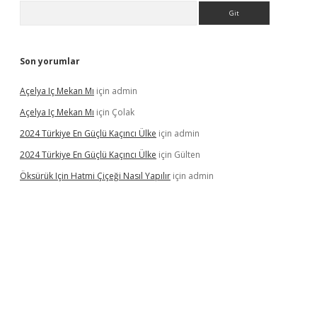
Arama
Son yorumlar
Açelya Iç Mekan Mı
için
admin
Açelya Iç Mekan Mı
için
Çolak
2024 Türkiye En Güçlü Kaçıncı Ülke
için
admin
2024 Türkiye En Güçlü Kaçıncı Ülke
için
Gülten
Öksürük Için Hatmi Çiçeği Nasıl Yapılır
için
admin
pera bahis