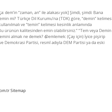
a: dem’in “zaman, an” ile alakası yok] Şimdi, şimdi: Bana
min mi? Türkçe Dil Kurumu’na (TDK) göre, “demin” kelimes
ullanılmalı ve “temin” kelimesi kesinlik anlamında
 “Bu ürünün kalitesinden emin olabilirsiniz.” “Tem veya Demin
mini almak ne demek? ѻ Demlemek: (Çay için) İyice pişirip
 ve Demokrasi Partisi, resmî adıyla DEM Partisi ya da eski
com.tr
Sitemap