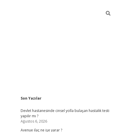
Sidebar
Son Yazılar
grand opera b
Devlet hastanesinde cinsel yolla bulaşan hastalık testi
yapılır mı ?
Ağustos 6, 2026
Avenue ilaç ne işe yarar ?