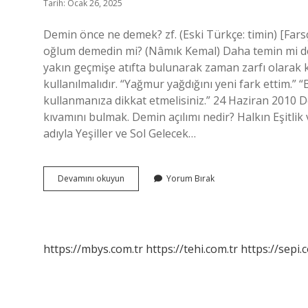
Tarih: Ocak 26, 2025
Demin önce ne demek? zf. (Eski Türkçe: tіmin) [Farsç
oğlum demedin mi? (Nâmık Kemal) Daha temin mi de
yakın geçmişe atıfta bulunarak zaman zarfı olarak k
kullanılmalıdır. “Yağmur yağdığını yeni fark ettim.”
kullanmanıza dikkat etmelisiniz.” 24 Haziran 2010 De
kıvamını bulmak. Demin açılımı nedir? Halkın Eşitlik
adıyla Yeşiller ve Sol Gelecek…
Daha
Devamını okuyun
Yorum Bırak
Demin
Mi
Temin
Mi
https://mbys.com.tr
https://tehi.com.tr
https://sepi.