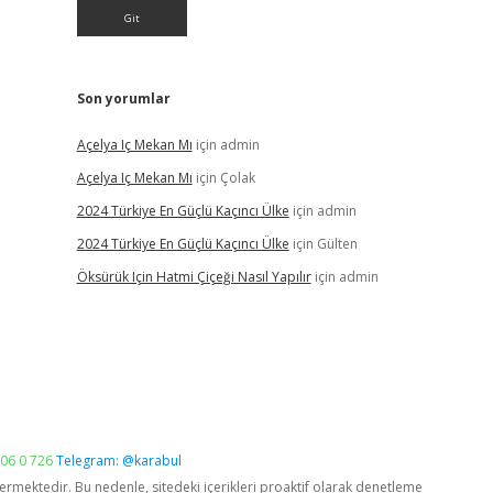
Son yorumlar
Açelya Iç Mekan Mı
için
admin
Açelya Iç Mekan Mı
için
Çolak
2024 Türkiye En Güçlü Kaçıncı Ülke
için
admin
2024 Türkiye En Güçlü Kaçıncı Ülke
için
Gülten
Öksürük Için Hatmi Çiçeği Nasıl Yapılır
için
admin
06 0 726
Telegram: @karabul
vermektedir. Bu nedenle, sitedeki içerikleri proaktif olarak denetleme