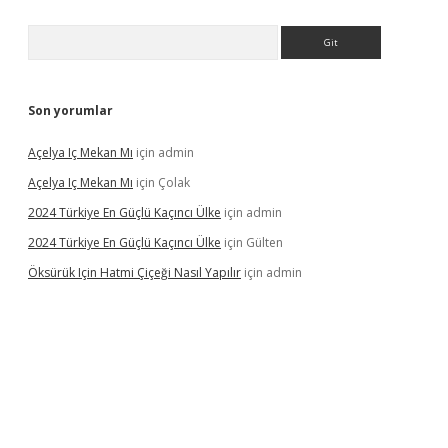
Arama
Son yorumlar
Açelya Iç Mekan Mı
için
admin
Açelya Iç Mekan Mı
için
Çolak
2024 Türkiye En Güçlü Kaçıncı Ülke
için
admin
2024 Türkiye En Güçlü Kaçıncı Ülke
için
Gülten
Öksürük Için Hatmi Çiçeği Nasıl Yapılır
için
admin
pera bahis