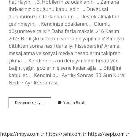
hatırlayın. … 3. Hobilerinize odaklanın. … Zamana
ihtiyacınız olduğunu kabul edin. … Duygusal
durumunuzun farkında olun. … Destek almaktan
çekinmeyin. … Kendinize odaklanın. … Olumlu
düşünmeye çalışın.Daha fazla makale…•16 Kasım
2023 Bir ilişki bittikten sonra ne yapılmalı? Bir ilişki
bittikten sonra nasıl daha iyi hissedersin? Arama,
mesaj atma ve sosyal medya hesaplarını takipten
çıkma. … Kendine hüznü deneyimleme fırsatı ver.
Bağır, çağır, gözlerin şişene kadar ağla. … Bittiğini
kabul et. … Kendini bul. Ayrılık Sonrası 30 Gün Kuralı
Nedir? Ayrılık sonrası…
Sevgiliden
Devamını okuyun
Yorum Bırak
Ayrıldıktan
Sonra
Ne
Yapmak
Gerekir
https://mbys.com.tr
https://tehi.com.tr
https://sepi.com.tr