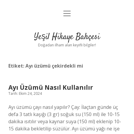
menüyü
Anasayfa
aç
Gizlilik Politikası
Yeşil Hikaye Bahçesi
Yasal Uyarı
Doğadan ilham alan keyifli bilgiler!
Hakkımızda
Etiket:
Ayı üzümü çekirdekli mi
Ayı Üzümü Nasıl Kullanılır
Tarih: Ekim 24, 2024
Ayı üzümü çayı nasıl yapılır? Çay: İlaçtan günde üç
defa 3 tatlı kaşığı (3 gr) soğuk su (150 ml) ile 10-15
dakika ısıtılır veya kaynar suya (150 ml) eklenip 10-
15 dakika bekletilip süzülür. Ayı üzümü yağı ne işe