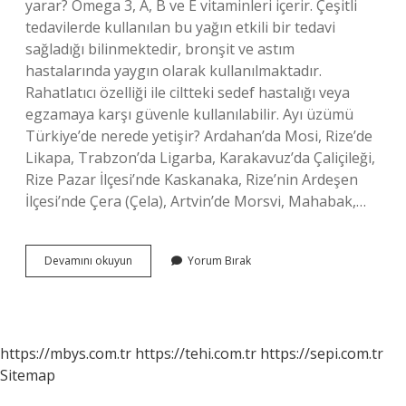
yarar? Omega 3, A, B ve E vitaminleri içerir. Çeşitli
tedavilerde kullanılan bu yağın etkili bir tedavi
sağladığı bilinmektedir, bronşit ve astım
hastalarında yaygın olarak kullanılmaktadır.
Rahatlatıcı özelliği ile ciltteki sedef hastalığı veya
egzamaya karşı güvenle kullanılabilir. Ayı üzümü
Türkiye’de nerede yetişir? Ardahan’da Mosi, Rize’de
Likapa, Trabzon’da Ligarba, Karakavuz’da Çaliçileği,
Rize Pazar İlçesi’nde Kaskanaka, Rize’nin Ardeşen
İlçesi’nde Çera (Çela), Artvin’de Morsvi, Mahabak,…
Ayı
Devamını okuyun
Yorum Bırak
Üzümü
Nasıl
Kullanılır
https://mbys.com.tr
https://tehi.com.tr
https://sepi.com.tr
Sitemap