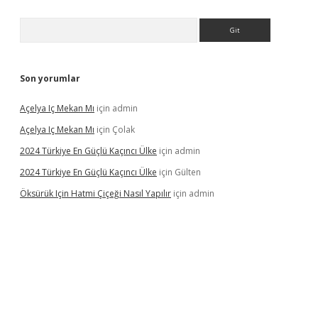
Arama
Son yorumlar
Açelya Iç Mekan Mı
için
admin
Açelya Iç Mekan Mı
için
Çolak
2024 Türkiye En Güçlü Kaçıncı Ülke
için
admin
2024 Türkiye En Güçlü Kaçıncı Ülke
için
Gülten
Öksürük Için Hatmi Çiçeği Nasıl Yapılır
için
admin
pera bahis