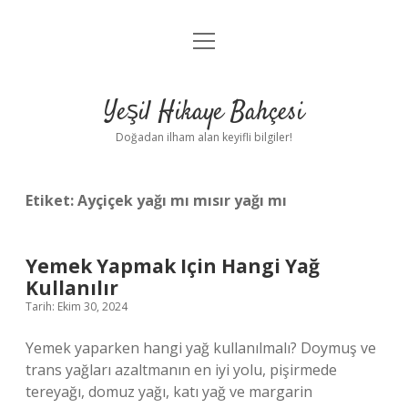
menüyü
Anasayfa
aç
Gizlilik Politikası
Yeşil Hikaye Bahçesi
Yasal Uyarı
Doğadan ilham alan keyifli bilgiler!
Hakkımızda
Etiket:
Ayçiçek yağı mı mısır yağı mı
Yemek Yapmak Için Hangi Yağ
Kullanılır
Tarih: Ekim 30, 2024
Yemek yaparken hangi yağ kullanılmalı? Doymuş ve
trans yağları azaltmanın en iyi yolu, pişirmede
tereyağı, domuz yağı, katı yağ ve margarin