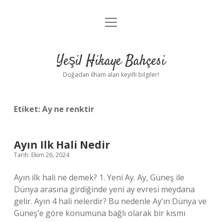
menüyü
Anasayfa
aç
Gizlilik Politikası
Yeşil Hikaye Bahçesi
Yasal Uyarı
Doğadan ilham alan keyifli bilgiler!
Hakkımızda
Etiket:
Ay ne renktir
Ayın Ilk Hali Nedir
Tarih: Ekim 26, 2024
Ayın ilk hali ne demek? 1. Yeni Ay. Ay, Güneş ile
Dünya arasına girdiğinde yeni ay evresi meydana
gelir. Ayın 4 hali nelerdir? Bu nedenle Ay’ın Dünya ve
Güneş’e göre konumuna bağlı olarak bir kısmı