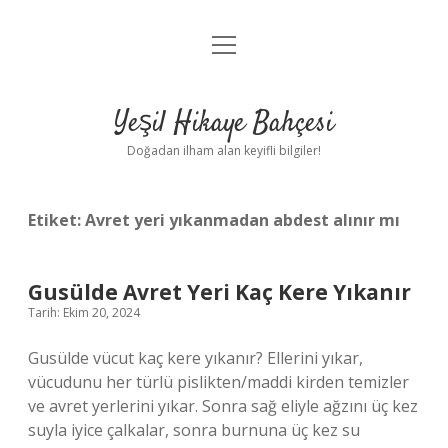
menüyü
Anasayfa
aç
Gizlilik Politikası
Yeşil Hikaye Bahçesi
Yasal Uyarı
Doğadan ilham alan keyifli bilgiler!
Hakkımızda
Etiket:
Avret yeri yıkanmadan abdest alınır mı
Gusülde Avret Yeri Kaç Kere Yıkanır
Tarih: Ekim 20, 2024
Gusülde vücut kaç kere yıkanır? Ellerini yıkar,
vücudunu her türlü pislikten/maddi kirden temizler
ve avret yerlerini yıkar. Sonra sağ eliyle ağzını üç kez
suyla iyice çalkalar, sonra burnuna üç kez su