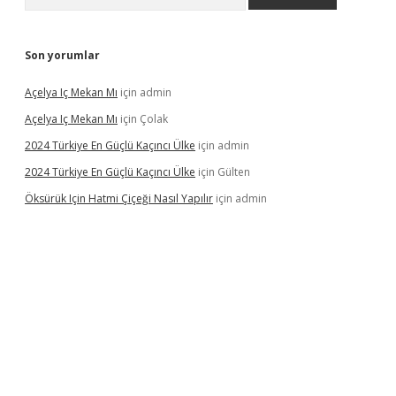
Son yorumlar
Açelya Iç Mekan Mı
için
admin
Açelya Iç Mekan Mı
için
Çolak
2024 Türkiye En Güçlü Kaçıncı Ülke
için
admin
2024 Türkiye En Güçlü Kaçıncı Ülke
için
Gülten
Öksürük Için Hatmi Çiçeği Nasıl Yapılır
için
admin
pera bahis