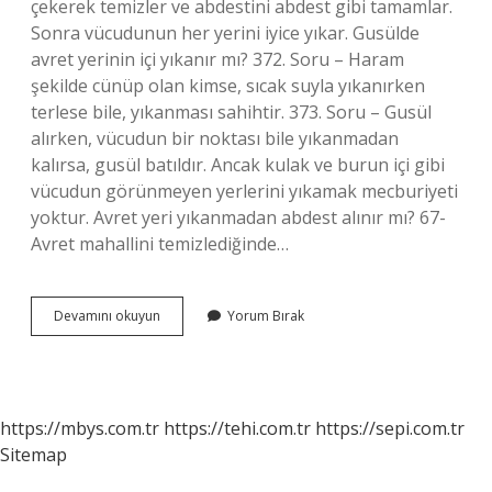
çekerek temizler ve abdestini abdest gibi tamamlar.
Sonra vücudunun her yerini iyice yıkar. Gusülde
avret yerinin içi yıkanır mı? 372. Soru – Haram
şekilde cünüp olan kimse, sıcak suyla yıkanırken
terlese bile, yıkanması sahihtir. 373. Soru – Gusül
alırken, vücudun bir noktası bile yıkanmadan
kalırsa, gusül batıldır. Ancak kulak ve burun içi gibi
vücudun görünmeyen yerlerini yıkamak mecburiyeti
yoktur. Avret yeri yıkanmadan abdest alınır mı? 67-
Avret mahallini temizlediğinde…
Gusülde
Devamını okuyun
Yorum Bırak
Avret
Yeri
Kaç
Kere
Yıkanır
https://mbys.com.tr
https://tehi.com.tr
https://sepi.com.tr
Sitemap