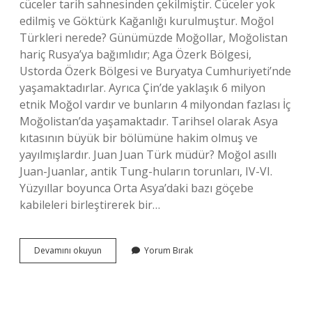
cüceler tarih sahnesinden çekilmiştir. Cüceler yok
edilmiş ve Göktürk Kağanlığı kurulmuştur. Moğol
Türkleri nerede? Günümüzde Moğollar, Moğolistan
hariç Rusya’ya bağımlıdır; Aga Özerk Bölgesi,
Ustorda Özerk Bölgesi ve Buryatya Cumhuriyeti’nde
yaşamaktadırlar. Ayrıca Çin’de yaklaşık 6 milyon
etnik Moğol vardır ve bunların 4 milyondan fazlası İç
Moğolistan’da yaşamaktadır. Tarihsel olarak Asya
kıtasının büyük bir bölümüne hakim olmuş ve
yayılmışlardır. Juan Juan Türk müdür? Moğol asıllı
Juan-Juanlar, antik Tung-huların torunları, IV-VI.
Yüzyıllar boyunca Orta Asya’daki bazı göçebe
kabileleri birleştirerek bir…
Cücenler
Devamını okuyun
Yorum Bırak
Moğol
Mu