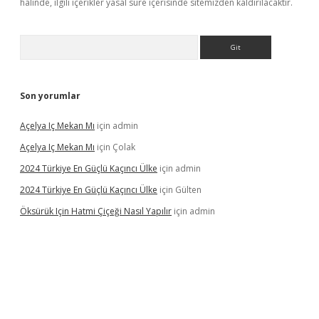
halinde, ilgili içerikler yasal süre içerisinde sitemizden kaldırılacaktır.
Arama
Son yorumlar
Açelya Iç Mekan Mı
için
admin
Açelya Iç Mekan Mı
için
Çolak
2024 Türkiye En Güçlü Kaçıncı Ülke
için
admin
2024 Türkiye En Güçlü Kaçıncı Ülke
için
Gülten
Öksürük Için Hatmi Çiçeği Nasıl Yapılır
için
admin