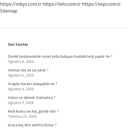
https://mbys.com.tr
https://tehi.com.tr
https://sepi.com.tr
Sitemap
Sidebar
Son Yazılar
Devlet hastanesinde cinsel yolla bulaşan hastalık testi yapılır mı ?
Ağustos 6, 2026
Avenue ilaç ne işe yarar ?
Ağustos 5, 2026
Araplar Kuran’ı anlayabilir mi ?
Ağustos 4, 2026
Aduvv ne demek Osmanlıca ?
Ağustos 3, 2026
Kedi kuduz ise kaç günde ölür ?
Temmuz 25, 2026
Araca kaç litre antifiriz konur ?