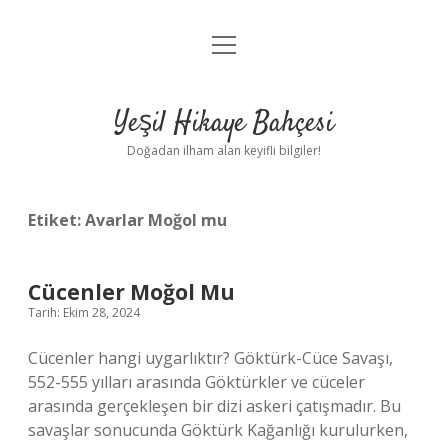
menüyü
Anasayfa
aç
Gizlilik Politikası
Yeşil Hikaye Bahçesi
Yasal Uyarı
Doğadan ilham alan keyifli bilgiler!
Hakkımızda
Etiket:
Avarlar Moğol mu
Cücenler Moğol Mu
Tarih: Ekim 28, 2024
Cücenler hangi uygarlıktır? Göktürk-Cüce Savaşı,
552-555 yılları arasında Göktürkler ve cüceler
arasında gerçekleşen bir dizi askeri çatışmadır. Bu
savaşlar sonucunda Göktürk Kağanlığı kurulurken,