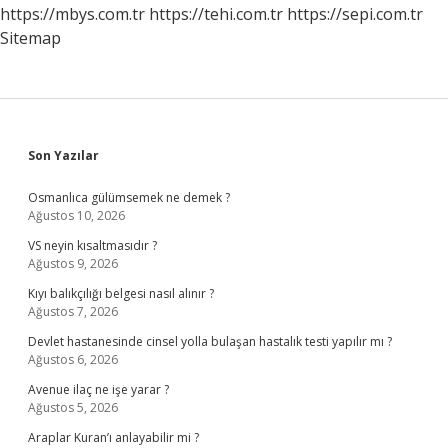
https://mbys.com.tr
https://tehi.com.tr
https://sepi.com.tr
Sitemap
Sidebar
Son Yazılar
Osmanlıca gülümsemek ne demek ?
Ağustos 10, 2026
VS neyin kısaltmasıdır ?
Ağustos 9, 2026
Kıyı balıkçılığı belgesi nasıl alınır ?
Ağustos 7, 2026
Devlet hastanesinde cinsel yolla bulaşan hastalık testi yapılır mı ?
Ağustos 6, 2026
Avenue ilaç ne işe yarar ?
Ağustos 5, 2026
Araplar Kuran’ı anlayabilir mi ?