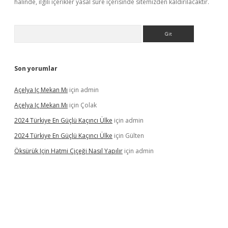
halinde, ilgili içerikler yasal süre içerisinde sitemizden kaldırılacaktır.
Arama
Son yorumlar
Açelya Iç Mekan Mı
için
admin
Açelya Iç Mekan Mı
için
Çolak
2024 Türkiye En Güçlü Kaçıncı Ülke
için
admin
2024 Türkiye En Güçlü Kaçıncı Ülke
için
Gülten
Öksürük Için Hatmi Çiçeği Nasıl Yapılır
için
admin