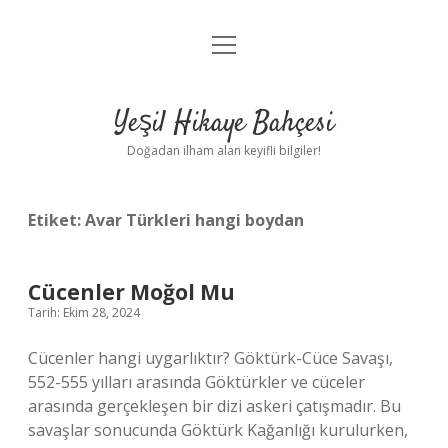
menüyü
Anasayfa
aç
Gizlilik Politikası
Yeşil Hikaye Bahçesi
Yasal Uyarı
Doğadan ilham alan keyifli bilgiler!
Hakkımızda
Etiket:
Avar Türkleri hangi boydan
Cücenler Moğol Mu
Tarih: Ekim 28, 2024
Cücenler hangi uygarlıktır? Göktürk-Cüce Savaşı,
552-555 yılları arasında Göktürkler ve cüceler
arasında gerçekleşen bir dizi askeri çatışmadır. Bu
savaşlar sonucunda Göktürk Kağanlığı kurulurken,