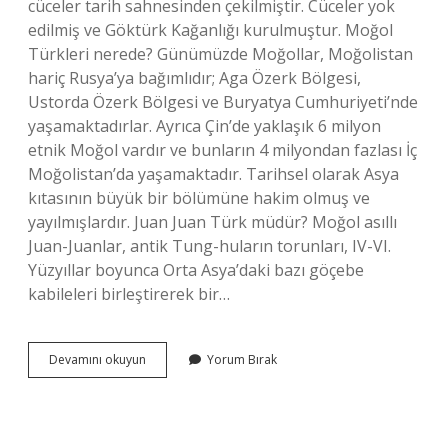
cüceler tarih sahnesinden çekilmiştir. Cüceler yok
edilmiş ve Göktürk Kağanlığı kurulmuştur. Moğol
Türkleri nerede? Günümüzde Moğollar, Moğolistan
hariç Rusya’ya bağımlıdır; Aga Özerk Bölgesi,
Ustorda Özerk Bölgesi ve Buryatya Cumhuriyeti’nde
yaşamaktadırlar. Ayrıca Çin’de yaklaşık 6 milyon
etnik Moğol vardır ve bunların 4 milyondan fazlası İç
Moğolistan’da yaşamaktadır. Tarihsel olarak Asya
kıtasının büyük bir bölümüne hakim olmuş ve
yayılmışlardır. Juan Juan Türk müdür? Moğol asıllı
Juan-Juanlar, antik Tung-huların torunları, IV-VI.
Yüzyıllar boyunca Orta Asya’daki bazı göçebe
kabileleri birleştirerek bir…
Cücenler
Devamını okuyun
Yorum Bırak
Moğol
Mu