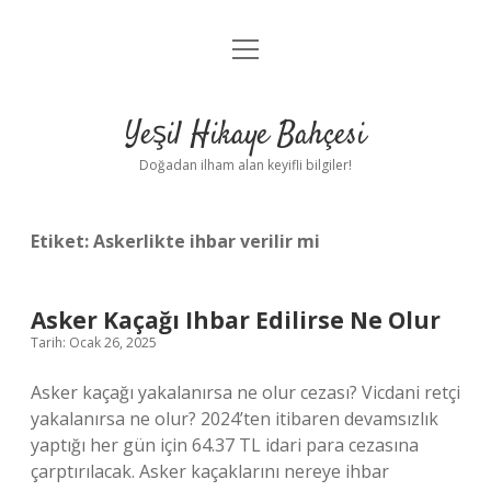
menüyü
Anasayfa
aç
Gizlilik Politikası
Yeşil Hikaye Bahçesi
Yasal Uyarı
Doğadan ilham alan keyifli bilgiler!
Hakkımızda
Etiket:
Askerlikte ihbar verilir mi
Asker Kaçağı Ihbar Edilirse Ne Olur
Tarih: Ocak 26, 2025
Asker kaçağı yakalanırsa ne olur cezası? Vicdani retçi
yakalanırsa ne olur? 2024’ten itibaren devamsızlık
yaptığı her gün için 64.37 TL idari para cezasına
çarptırılacak. Asker kaçaklarını nereye ihbar