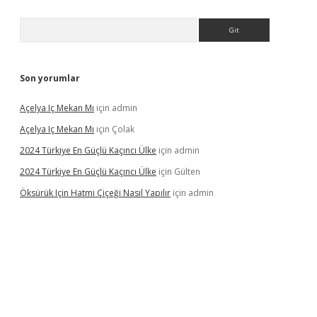
Arama
Son yorumlar
Açelya Iç Mekan Mı
için
admin
Açelya Iç Mekan Mı
için
Çolak
2024 Türkiye En Güçlü Kaçıncı Ülke
için
admin
2024 Türkiye En Güçlü Kaçıncı Ülke
için
Gülten
Öksürük Için Hatmi Çiçeği Nasıl Yapılır
için
admin
pera bahis