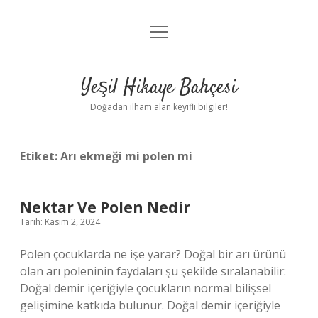
menüyü
Anasayfa
aç
Gizlilik Politikası
Yeşil Hikaye Bahçesi
Yasal Uyarı
Doğadan ilham alan keyifli bilgiler!
Hakkımızda
Etiket:
Arı ekmeği mi polen mi
Nektar Ve Polen Nedir
Tarih: Kasım 2, 2024
Polen çocuklarda ne işe yarar? Doğal bir arı ürünü
olan arı poleninin faydaları şu şekilde sıralanabilir:
Doğal demir içeriğiyle çocukların normal bilişsel
gelişimine katkıda bulunur. Doğal demir içeriğiyle