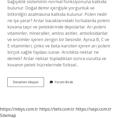
bağışıklık sisteminin normal fonksiyonuna katkıda
bulunur. Doğal demir içeriğiyle yorgunluk ve
bitkinliğin azalmasına katkıda bulunur. Polen nedir
ne işe yarar? Arılar bacaklarındaki torbalarda poleni
kovana taşır ve peteklerinde depolarlar. Arı poleni
vitaminler, mineraller, amino asitler, antioksidanlar
ve enzimler içeren zengin bir besindir. Ayrıca B, C ve
E vitaminleri, çinko ve beta-karoten içeren arı poleni
birçok sağlık faydası sunar. Arıcılıkta nektar ne
demek? Arılar nektar topladıktan sonra vücutta ve
kovanın petek hücrelerinde fiziksel…
Nektar
Devamını okuyun
Yorum Bırak
Ve
Polen
Nedir
https://mbys.com.tr
https://tehi.com.tr
https://sepi.com.tr
Sitemap