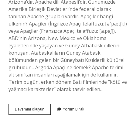
Arizona’dır. Apache dili Atabesli’dir. Günümüzde
Amerika Birleşik Devletleri’nde federal olarak
tanınan Apache grupları vardır. Apaçiler hangi
ülkenin? Apaçiler (İngilizce Apaçi telaffuzu: [əˈpætʃiː])
veya Apaçiler (Fransızca Apaçi telaffuzu: [a.paʃ]),
ABD’nin Arizona, New Mexico ve Oklahoma
eyaletlerinde yaşayan ve Güney Athabask dillerini
konuşan, Atabaskalıların Güney Atabask
bölümünden gelen bir Güneybatı Kızılderili kültürel
grubudur… Argoda Apaçi ne demek? Apache terimi
alt sınıftan insanları aşağılamak için de kullanılır.
Terim bugün, erken dönem Batı filmlerinde “kötü ve
yağmacı karakterler” olarak tasvir edilen…
Apaçi
Devamını okuyun
Yorum Bırak
Nereli