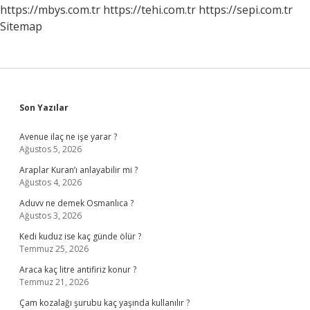
https://mbys.com.tr
https://tehi.com.tr
https://sepi.com.tr
Sitemap
Sidebar
Son Yazılar
Avenue ilaç ne işe yarar ?
Ağustos 5, 2026
Araplar Kuran’ı anlayabilir mi ?
Ağustos 4, 2026
Aduvv ne demek Osmanlıca ?
Ağustos 3, 2026
Kedi kuduz ise kaç günde ölür ?
Temmuz 25, 2026
Araca kaç litre antifiriz konur ?
Temmuz 21, 2026
Çam kozalağı şurubu kaç yaşında kullanılır ?