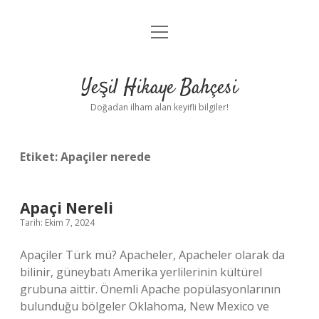
menüyü
Anasayfa
aç
Gizlilik Politikası
Yeşil Hikaye Bahçesi
Yasal Uyarı
Doğadan ilham alan keyifli bilgiler!
Hakkımızda
Etiket:
Apaçiler nerede
Apaçi Nereli
Tarih: Ekim 7, 2024
Apaçiler Türk mü? Apacheler, Apacheler olarak da
bilinir, güneybatı Amerika yerlilerinin kültürel
grubuna aittir. Önemli Apache popülasyonlarının
bulunduğu bölgeler Oklahoma, New Mexico ve