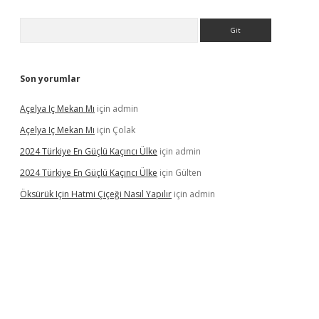
Arama
Son yorumlar
Açelya Iç Mekan Mı
için
admin
Açelya Iç Mekan Mı
için
Çolak
2024 Türkiye En Güçlü Kaçıncı Ülke
için
admin
2024 Türkiye En Güçlü Kaçıncı Ülke
için
Gülten
Öksürük Için Hatmi Çiçeği Nasıl Yapılır
için
admin
pera bahis