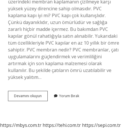
üzerindeki membran kaplamanın çizilmeye karşı
yüksek yüzey direncine sahip olmasıdır. PVC
kaplama kapı iyi mi? PVC kapı çok kullanışlıdır.
Çünkü dayanıklıdır, uzun ömürlüdür ve sağlığa
zararlı hiçbir madde içermez. Bu bakımdan PVC
kapılar gönül rahatlığıyla satın alınabilir. Yukarıdaki
tüm özellikleriyle PVC kapılar en az 10 yıllık bir ömre
sahiptir. PVC membran nedir? PVC membranlar, çatı
uygulamalarını güçlendirmek ve verimliliğini
artırmak için son kaplama malzemesi olarak
kullanılır. Bu şekilde çatıların ömrü uzatılabilir ve
yüksek yalıtım…
Pvc
Devamını okuyun
Yorum Bırak
Membran
Kapı
Nedir
https://mbys.com.tr
https://tehi.com.tr
https://sepi.com.tr