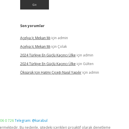
Son yorumlar
Açelya Iç Mekan Mı
için
admin
Açelya Iç Mekan Mı
için
Çolak
2024 Türkiye En Güçlü Kaçıncı Ülke
için
admin
2024 Türkiye En Güçlü Kaçıncı Ülke
için
Gülten
Öksürük Için Hatmi Çiçeği Nasıl Yapılır
için
admin
06 0 726
Telegram: @karabul
vermektedir. Bu nedenle, sitedeki içerikleri proaktif olarak denetleme