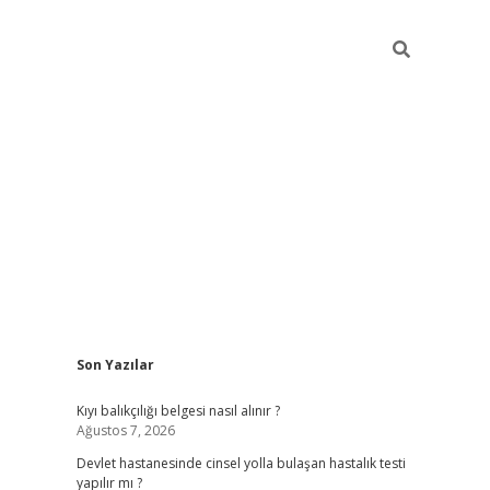
Sidebar
Son Yazılar
grand opera bah
Kıyı balıkçılığı belgesi nasıl alınır ?
Ağustos 7, 2026
Devlet hastanesinde cinsel yolla bulaşan hastalık testi
yapılır mı ?