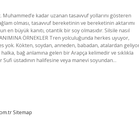
z. Muhammed’e kadar uzanan tasavvuf yollarını gösteren
 sağlam olması, tasavvuf bereketinin ve bereketinin aktarımı
 en büyük kanıtı, otantik bir soy olmasıdır. Silsile nasıl
ANIMINA ÖRNEKLER Tren yolculuğunda herkes uyuyor,
 ses yok. Kökten, soydan, anneden, babadan, atalardan geliyor
, bir Sufi üstadının halifesine veya manevi soyundan…
com.tr
Sitemap