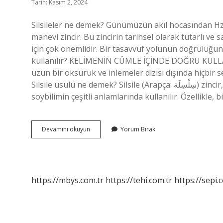
Tarih: Kasım 2, 2024
Silsileler ne demek? Günümüzün akıl hocasından H
manevi zincir. Bu zincirin tarihsel olarak tutarlı ve
için çok önemlidir. Bir tasavvuf yolunun doğruluğunun
kullanılır? KELİMENİN CÜMLE İÇİNDE DOĞRU KULL
uzun bir öksürük ve inlemeler dizisi dışında hiçbir
Silsile usulü ne demek? Silsile (Arapça: سِلْسِلَة) ​​​​​​​​zincir, halka, bağ anlamına gelen bir Arapça kelimedir ve sıklıkla
soybilimin çeşitli anlamlarında kullanılır. Özellikle
Sinsile
Devamını okuyun
Yorum Bırak
Ne
Demek
https://mbys.com.tr
https://tehi.com.tr
https://sepi.