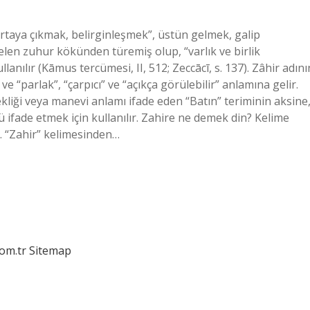
ortaya çıkmak, belirginleşmek”, üstün gelmek, galip
elen zuhur kökünden türemiş olup, “varlık ve birlik
lanılır (Kāmus tercümesi, II, 512; Zeccācī, s. 137). Zâhir adını
ve “parlak”, “çarpıcı” ve “açıkça görülebilir” anlamına gelir.
kliği veya manevi anlamı ifade eden “Batın” teriminin aksine
ifade etmek için kullanılır. Zahire ne demek din? Kelime
r. “Zahir” kelimesinden…
com.tr
Sitemap