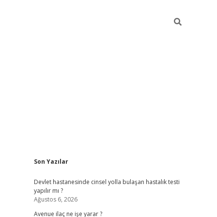
Sidebar
Son Yazılar
grand opera bah
Devlet hastanesinde cinsel yolla bulaşan hastalık testi
yapılır mı ?
Ağustos 6, 2026
Avenue ilaç ne işe yarar ?