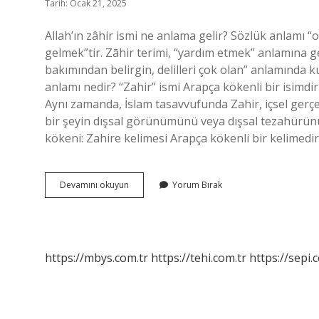
Tarih: Ocak 21, 2025
Allah’ın zâhir ismi ne anlama gelir? Sözlük anlamı “
gelmek”tir. Zāhir terimi, “yardım etmek” anlamına g
bakımından belirgin, delilleri çok olan” anlamında kul
anlamı nedir? “Zahir” ismi Arapça kökenli bir isimdir 
Aynı zamanda, İslam tasavvufunda Zahir, içsel gerçe
bir şeyin dışsal görünümünü veya dışsal tezahürünü 
kökeni: Zahire kelimesi Arapça kökenli bir kelimedi
Zahir
Devamını okuyun
Yorum Bırak
Dini
Anlamı
Nedir
https://mbys.com.tr
https://tehi.com.tr
https://sepi.