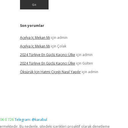
Son yorumlar
Açelya Iç Mekan Mı
için
admin
Açelya Iç Mekan Mı
için
Çolak
2024 Türkiye En Güçlü Kaçıncı Ülke
için
admin
2024 Türkiye En Güçlü Kaçıncı Ülke
için
Gülten
Öksürük Için Hatmi Çiçeği Nasıl Yapılır
için
admin
06 0 726
Telegram: @karabul
vermektedir. Bu nedenle, sitedeki içerikleri proaktif olarak denetleme