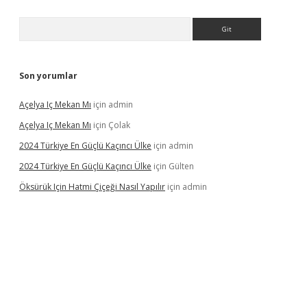
Arama
Son yorumlar
Açelya Iç Mekan Mı
için
admin
Açelya Iç Mekan Mı
için
Çolak
2024 Türkiye En Güçlü Kaçıncı Ülke
için
admin
2024 Türkiye En Güçlü Kaçıncı Ülke
için
Gülten
Öksürük Için Hatmi Çiçeği Nasıl Yapılır
için
admin
pera bahis