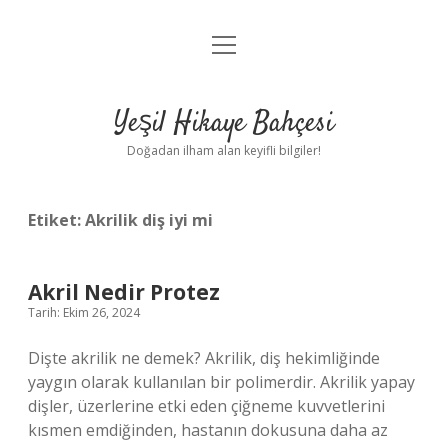
menüyü
Anasayfa
aç
Gizlilik Politikası
Yeşil Hikaye Bahçesi
Yasal Uyarı
Doğadan ilham alan keyifli bilgiler!
Hakkımızda
Etiket:
Akrilik diş iyi mi
Akril Nedir Protez
Tarih: Ekim 26, 2024
Dişte akrilik ne demek? Akrilik, diş hekimliğinde
yaygın olarak kullanılan bir polimerdir. Akrilik yapay
dişler, üzerlerine etki eden çiğneme kuvvetlerini
kısmen emdiğinden, hastanın dokusuna daha az